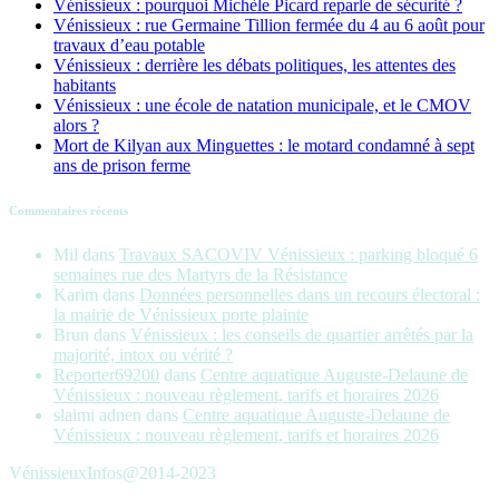
Vénissieux : pourquoi Michèle Picard reparle de sécurité ?
Vénissieux : rue Germaine Tillion fermée du 4 au 6 août pour
travaux d’eau potable
Vénissieux : derrière les débats politiques, les attentes des
habitants
Vénissieux : une école de natation municipale, et le CMOV
alors ?
Mort de Kilyan aux Minguettes : le motard condamné à sept
ans de prison ferme
Commentaires récents
Mil
dans
Travaux SACOVIV Vénissieux : parking bloqué 6
semaines rue des Martyrs de la Résistance
Karim
dans
Données personnelles dans un recours électoral :
la mairie de Vénissieux porte plainte
Brun
dans
Vénissieux : les conseils de quartier arrêtés par la
majorité, intox ou vérité ?
Reporter69200
dans
Centre aquatique Auguste-Delaune de
Vénissieux : nouveau règlement, tarifs et horaires 2026
slaimi adnen
dans
Centre aquatique Auguste-Delaune de
Vénissieux : nouveau règlement, tarifs et horaires 2026
VénissieuxInfos@2014-2023