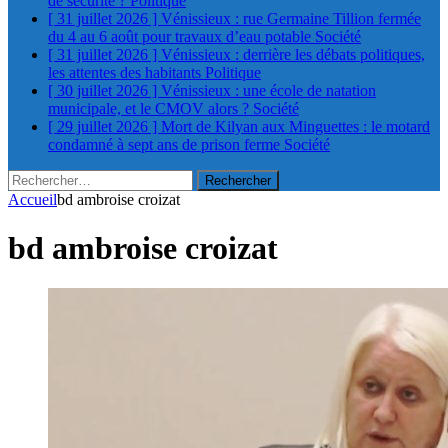
de sécurité ?
Politique
[ 31 juillet 2026 ]
Vénissieux : rue Germaine Tillion fermée
du 4 au 6 août pour travaux d’eau potable
Société
[ 31 juillet 2026 ]
Vénissieux : derrière les débats politiques,
les attentes des habitants
Politique
[ 30 juillet 2026 ]
Vénissieux : une école de natation
municipale, et le CMOV alors ?
Société
[ 29 juillet 2026 ]
Mort de Kilyan aux Minguettes : le motard
condamné à sept ans de prison ferme
Société
Rechercher :
Accueil
bd ambroise croizat
bd ambroise croizat