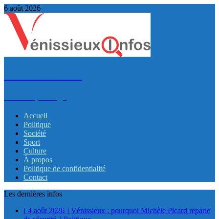
6 août 2026
VénissieuxInfos
Infos et partage
Accueil
Politique
Société
Sport
Culture
À propos
Politique de confidentialité
Contact
Les dernières infos
[ 4 août 2026 ]
Vénissieux : pourquoi Michèle Picard reparle