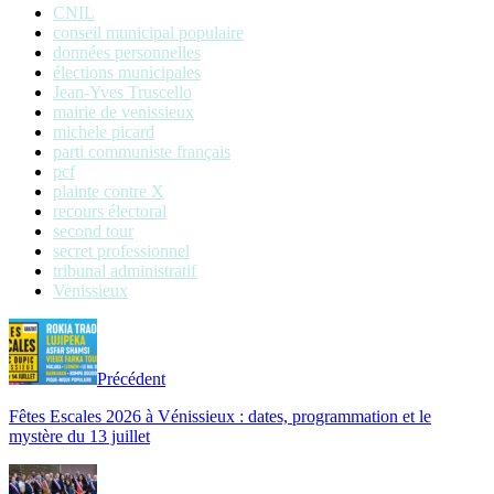
CNIL
conseil municipal populaire
données personnelles
élections municipales
Jean-Yves Truscello
mairie de venissieux
michele picard
parti communiste français
pcf
plainte contre X
recours électoral
second tour
secret professionnel
tribunal administratif
Venissieux
Précédent
Fêtes Escales 2026 à Vénissieux : dates, programmation et le
mystère du 13 juillet