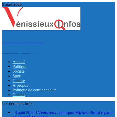
9 août 2026
VénissieuxInfos
Infos et partage
Accueil
Politique
Société
Sport
Culture
À propos
Politique de confidentialité
Contact
Les dernières infos
[ 4 août 2026 ]
Vénissieux : pourquoi Michèle Picard reparle