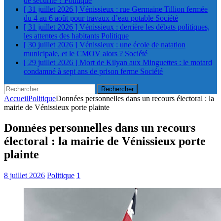
de sécurité ?
Politique
[ 31 juillet 2026 ]
Vénissieux : rue Germaine Tillion fermée
du 4 au 6 août pour travaux d’eau potable
Société
[ 31 juillet 2026 ]
Vénissieux : derrière les débats politiques,
les attentes des habitants
Politique
[ 30 juillet 2026 ]
Vénissieux : une école de natation
municipale, et le CMOV alors ?
Société
[ 29 juillet 2026 ]
Mort de Kilyan aux Minguettes : le motard
condamné à sept ans de prison ferme
Société
Rechercher :
Accueil
Politique
Données personnelles dans un recours électoral : la
mairie de Vénissieux porte plainte
Données personnelles dans un recours
électoral : la mairie de Vénissieux porte
plainte
8 juillet 2026
Politique
1