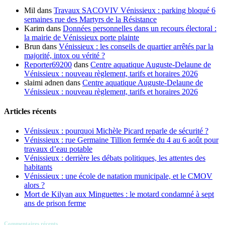
Mil
dans
Travaux SACOVIV Vénissieux : parking bloqué 6
semaines rue des Martyrs de la Résistance
Karim
dans
Données personnelles dans un recours électoral :
la mairie de Vénissieux porte plainte
Brun
dans
Vénissieux : les conseils de quartier arrêtés par la
majorité, intox ou vérité ?
Reporter69200
dans
Centre aquatique Auguste-Delaune de
Vénissieux : nouveau règlement, tarifs et horaires 2026
slaimi adnen
dans
Centre aquatique Auguste-Delaune de
Vénissieux : nouveau règlement, tarifs et horaires 2026
Articles récents
Vénissieux : pourquoi Michèle Picard reparle de sécurité ?
Vénissieux : rue Germaine Tillion fermée du 4 au 6 août pour
travaux d’eau potable
Vénissieux : derrière les débats politiques, les attentes des
habitants
Vénissieux : une école de natation municipale, et le CMOV
alors ?
Mort de Kilyan aux Minguettes : le motard condamné à sept
ans de prison ferme
Commentaires récents