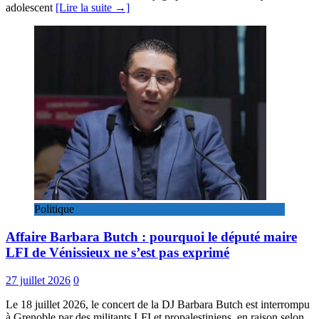
adolescent
[Lire la suite →]
Politique
Affaire Barbara Butch : pourquoi le député maire
LFI de Vénissieux ne s’est pas exprimé
27 juillet 2026
0
Le 18 juillet 2026, le concert de la DJ Barbara Butch est interrompu
à Grenoble par des militants LFI et propalestiniens, en raison selon