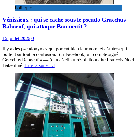
Politique
Vénissieux : qui se cache sous le pseudo Gracchus
Baboeuf, qui attaque Boumertit ?
15 juillet 2026
0
Il y a des pseudonymes qui portent bien leur nom, et d’autres qui
portent surtout la confusion. Sur Facebook, un compte signé «
Gracchus Baboeuf » — (clin d’œil au révolutionnaire François Noël
Babeuf né
[Lire la suite →]