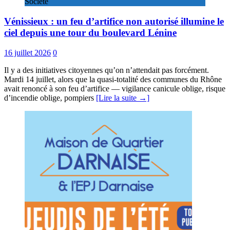
Société
Vénissieux : un feu d’artifice non autorisé illumine le
ciel depuis une tour du boulevard Lénine
16 juillet 2026
0
Il y a des initiatives citoyennes qu’on n’attendait pas forcément.
Mardi 14 juillet, alors que la quasi-totalité des communes du Rhône
avait renoncé à son feu d’artifice — vigilance canicule oblige, risque
d’incendie oblige, pompiers
[Lire la suite →]