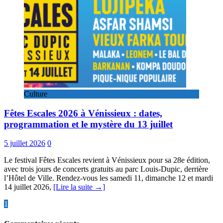
Culture
Fêtes Escales 2026 à Vénissieux : dates,
programmation et le mystère du 13 juillet
5 juillet 2026
0
Le festival Fêtes Escales revient à Vénissieux pour sa 28e édition,
avec trois jours de concerts gratuits au parc Louis-Dupic, derrière
l’Hôtel de Ville. Rendez-vous les samedi 11, dimanche 12 et mardi
14 juillet 2026,
[Lire la suite →]
Pagination
1
2
»
des