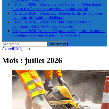
de sécurité ?
Politique
[ 31 juillet 2026 ]
Vénissieux : rue Germaine Tillion fermée
du 4 au 6 août pour travaux d’eau potable
Société
[ 31 juillet 2026 ]
Vénissieux : derrière les débats politiques,
les attentes des habitants
Politique
[ 30 juillet 2026 ]
Vénissieux : une école de natation
municipale, et le CMOV alors ?
Société
[ 29 juillet 2026 ]
Mort de Kilyan aux Minguettes : le motard
condamné à sept ans de prison ferme
Société
Rechercher :
Accueil
2026
juillet
Mois :
juillet 2026