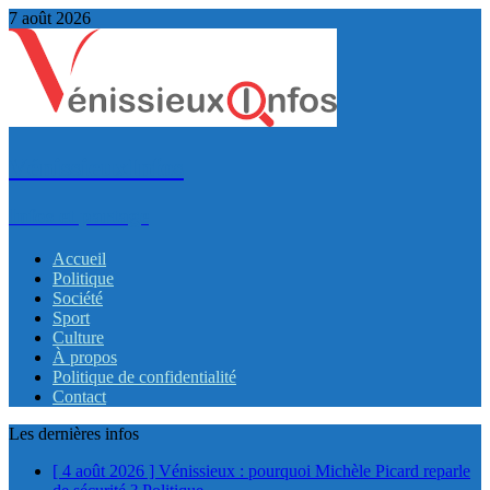
7 août 2026
VénissieuxInfos
Infos et partage
Accueil
Politique
Société
Sport
Culture
À propos
Politique de confidentialité
Contact
Les dernières infos
[ 4 août 2026 ]
Vénissieux : pourquoi Michèle Picard reparle