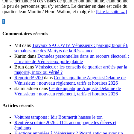
On se demande si ces visites de quartier ont une utilité, étant donné
le peu de personnes qui s’y rendent. Le dernier en date est celle du
quartier Jean Moulin / Henri Wallon, et malgré le
[Lire la suite →]
Pagination
1
2
»
des
Commentaires récents
publications
Mil
dans
Travaux SACOVIV Vénissieux : parking bloqué 6
semaines rue des Martyrs de la Résistance
Karim
dans
Données personnelles dans un recours électoral :
la mairie de Vénissieux porte plainte
Brun
dans
Vénissieux : les conseils de quartier arrêtés par la
majorité, intox ou vérité ?
Reporter69200
dans
Centre aquatique Auguste-Delaune de
Vénissieux : nouveau règlement, tarifs et horaires 2026
slaimi adnen
dans
Centre aquatique Auguste-Delaune de
Vénissieux : nouveau règlement, tarifs et horaires 2026
Articles récents
Voitures tampons : Idir Boumertit hausse le ton
Rentrée scolaire 2026 : TCL accompagne les élèves et
étudiants
Élections annulées à Vénissieux ? Picard anticipe avec un