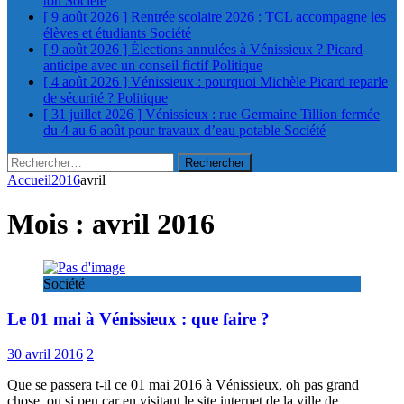
ton
Société
[ 9 août 2026 ]
Rentrée scolaire 2026 : TCL accompagne les
élèves et étudiants
Société
[ 9 août 2026 ]
Élections annulées à Vénissieux ? Picard
anticipe avec un conseil fictif
Politique
[ 4 août 2026 ]
Vénissieux : pourquoi Michèle Picard reparle
de sécurité ?
Politique
[ 31 juillet 2026 ]
Vénissieux : rue Germaine Tillion fermée
du 4 au 6 août pour travaux d’eau potable
Société
Rechercher :
Accueil
2016
avril
Mois :
avril 2016
Société
Le 01 mai à Vénissieux : que faire ?
30 avril 2016
2
Que se passera t-il ce 01 mai 2016 à Vénissieux, oh pas grand
chose, ou si peu car en visitant le site internet de la ville de