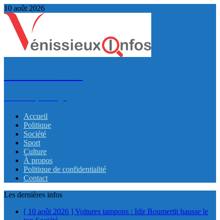
10 août 2026
VénissieuxInfos
Infos et partage
Accueil
Politique
Société
Sport
Culture
À propos
Politique de confidentialité
Contact
Les dernières infos
[ 10 août 2026 ]
Voitures tampons : Idir Boumertit hausse le