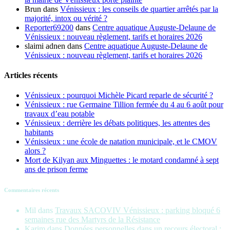
Brun
dans
Vénissieux : les conseils de quartier arrêtés par la
majorité, intox ou vérité ?
Reporter69200
dans
Centre aquatique Auguste-Delaune de
Vénissieux : nouveau règlement, tarifs et horaires 2026
slaimi adnen
dans
Centre aquatique Auguste-Delaune de
Vénissieux : nouveau règlement, tarifs et horaires 2026
Articles récents
Vénissieux : pourquoi Michèle Picard reparle de sécurité ?
Vénissieux : rue Germaine Tillion fermée du 4 au 6 août pour
travaux d’eau potable
Vénissieux : derrière les débats politiques, les attentes des
habitants
Vénissieux : une école de natation municipale, et le CMOV
alors ?
Mort de Kilyan aux Minguettes : le motard condamné à sept
ans de prison ferme
Commentaires récents
Mil
dans
Travaux SACOVIV Vénissieux : parking bloqué 6
semaines rue des Martyrs de la Résistance
Karim
dans
Données personnelles dans un recours électoral :