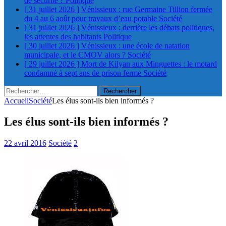
de sécurité ?
Politique
[ 31 juillet 2026 ]
Vénissieux : rue Germaine Tillion fermée
du 4 au 6 août pour travaux d’eau potable
Société
[ 31 juillet 2026 ]
Vénissieux : derrière les débats politiques,
les attentes des habitants
Politique
[ 30 juillet 2026 ]
Vénissieux : une école de natation
municipale, et le CMOV alors ?
Société
[ 29 juillet 2026 ]
Mort de Kilyan aux Minguettes : le motard
condamné à sept ans de prison ferme
Société
Rechercher :
Accueil
Société
Les élus sont-ils bien informés ?
Les élus sont-ils bien informés ?
22 avril 2016
Société
2