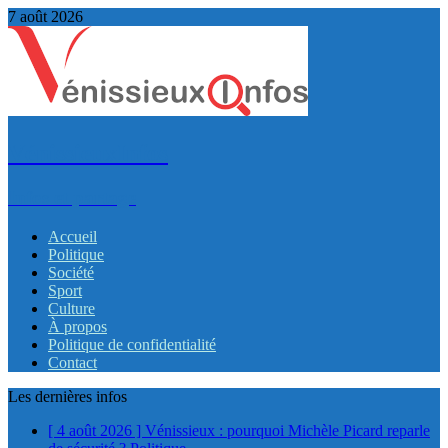
7 août 2026
VénissieuxInfos
Infos et partage
Accueil
Politique
Société
Sport
Culture
À propos
Politique de confidentialité
Contact
Les dernières infos
[ 4 août 2026 ]
Vénissieux : pourquoi Michèle Picard reparle