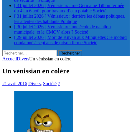
de sécurité ?
Politique
[ 31 juillet 2026 ]
Vénissieux : rue Germaine Tillion fermée
du 4 au 6 août pour travaux d’eau potable
Société
[ 31 juillet 2026 ]
Vénissieux : derrière les débats politiques,
les attentes des habitants
Politique
[ 30 juillet 2026 ]
Vénissieux : une école de natation
municipale, et le CMOV alors ?
Société
[ 29 juillet 2026 ]
Mort de Kilyan aux Minguettes : le motard
condamné à sept ans de prison ferme
Société
Rechercher :
Accueil
Divers
Un vénissian en colère
Un vénissian en colère
21 avril 2016
Divers
,
Société
7