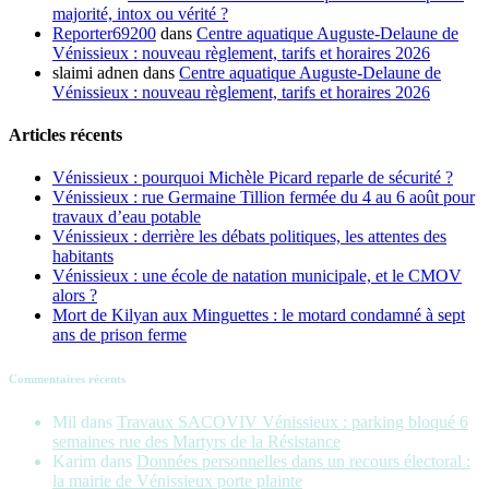
majorité, intox ou vérité ?
Reporter69200
dans
Centre aquatique Auguste-Delaune de
Vénissieux : nouveau règlement, tarifs et horaires 2026
slaimi adnen
dans
Centre aquatique Auguste-Delaune de
Vénissieux : nouveau règlement, tarifs et horaires 2026
Articles récents
Vénissieux : pourquoi Michèle Picard reparle de sécurité ?
Vénissieux : rue Germaine Tillion fermée du 4 au 6 août pour
travaux d’eau potable
Vénissieux : derrière les débats politiques, les attentes des
habitants
Vénissieux : une école de natation municipale, et le CMOV
alors ?
Mort de Kilyan aux Minguettes : le motard condamné à sept
ans de prison ferme
Commentaires récents
Mil
dans
Travaux SACOVIV Vénissieux : parking bloqué 6
semaines rue des Martyrs de la Résistance
Karim
dans
Données personnelles dans un recours électoral :
la mairie de Vénissieux porte plainte