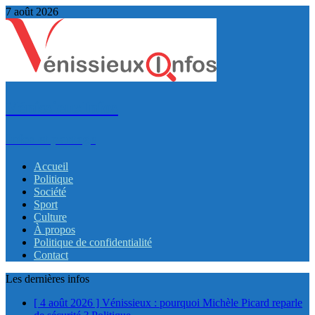
7 août 2026
VénissieuxInfos
Infos et partage
Accueil
Politique
Société
Sport
Culture
À propos
Politique de confidentialité
Contact
Les dernières infos
[ 4 août 2026 ]
Vénissieux : pourquoi Michèle Picard reparle