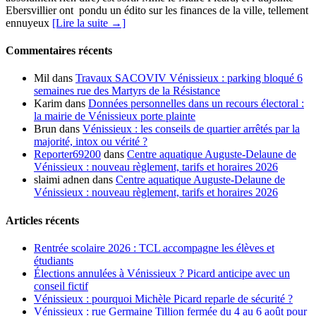
Ebersvillier ont pondu un édito sur les finances de la ville, tellement
ennuyeux
[Lire la suite →]
Commentaires récents
Mil
dans
Travaux SACOVIV Vénissieux : parking bloqué 6
semaines rue des Martyrs de la Résistance
Karim
dans
Données personnelles dans un recours électoral :
la mairie de Vénissieux porte plainte
Brun
dans
Vénissieux : les conseils de quartier arrêtés par la
majorité, intox ou vérité ?
Reporter69200
dans
Centre aquatique Auguste-Delaune de
Vénissieux : nouveau règlement, tarifs et horaires 2026
slaimi adnen
dans
Centre aquatique Auguste-Delaune de
Vénissieux : nouveau règlement, tarifs et horaires 2026
Articles récents
Rentrée scolaire 2026 : TCL accompagne les élèves et
étudiants
Élections annulées à Vénissieux ? Picard anticipe avec un
conseil fictif
Vénissieux : pourquoi Michèle Picard reparle de sécurité ?
Vénissieux : rue Germaine Tillion fermée du 4 au 6 août pour