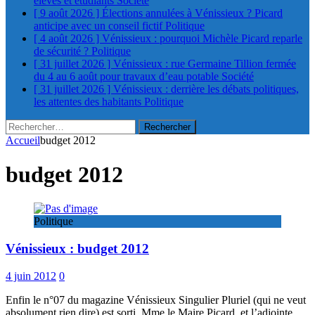
élèves et étudiants
Société
[ 9 août 2026 ]
Élections annulées à Vénissieux ? Picard
anticipe avec un conseil fictif
Politique
[ 4 août 2026 ]
Vénissieux : pourquoi Michèle Picard reparle
de sécurité ?
Politique
[ 31 juillet 2026 ]
Vénissieux : rue Germaine Tillion fermée
du 4 au 6 août pour travaux d’eau potable
Société
[ 31 juillet 2026 ]
Vénissieux : derrière les débats politiques,
les attentes des habitants
Politique
Rechercher :
Accueil
budget 2012
budget 2012
Politique
Vénissieux : budget 2012
4 juin 2012
0
Enfin le n°07 du magazine Vénissieux Singulier Pluriel (qui ne veut
absolument rien dire) est sorti. Mme le Maire Picard, et l’adjointe