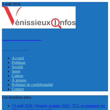
9 août 2026
VénissieuxInfos
Infos et partage
Accueil
Politique
Société
Sport
Culture
À propos
Politique de confidentialité
Contact
Les dernières infos
[ 9 août 2026 ]
Rentrée scolaire 2026 : TCL accompagne les