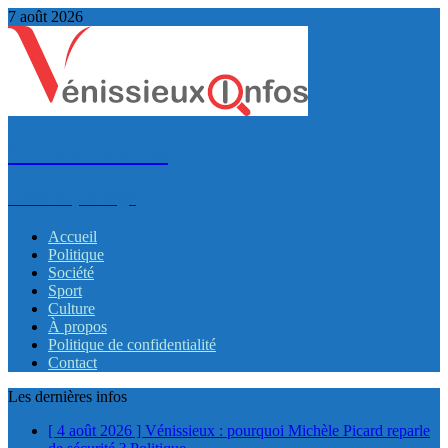
7 août 2026
VénissieuxInfos
Infos et partage
Accueil
Politique
Société
Sport
Culture
À propos
Politique de confidentialité
Contact
Les dernières infos
[ 4 août 2026 ]
Vénissieux : pourquoi Michèle Picard reparle