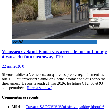
Société
Vénissieux / Saint-Fons : vos arrêts de bus ont bougé
à cause du futur tramway T10
22 mai 2026
0
Si vous habitez à Vénissieux ou que vous prenez régulièrement les
bus TCL qui traversent Saint-Fons, cette information vous concerne
directement. Depuis le jeudi 21 mai 2026, les lignes C12, 60 et 93
sont perturbées.
[Lire la suite →]
Commentaires récents
Mil
dans
Travaux SACOVIV Vénissieux : parking bloqué 6