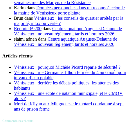
semaines rue des Martyrs de la Résistance
Karim
dans
Données personnelles dans un recours électoral :
la mairie de Vénissieux porte plainte
Brun
dans
Vénissieux : les conseils de quartier arrêtés par la
majorité, intox ou vérité ?
Reporter69200
dans
Centre aquatique Auguste-Delaune de
Vénissieux : nouveau règlement, tarifs et horaires 2026
slaimi adnen
dans
Centre aquatique Auguste-Delaune de
Vénissieux : nouveau règlement, tarifs et horaires 2026
Articles récents
Vénissieux : pourquoi Michèle Picard reparle de sécurité ?
Vénissieux : rue Germaine Tillion fermée du 4 au 6 août pour
travaux d’eau potable
Vénissieux : derrière les débats politiques, les attentes des
habitants
Vénissieux : une école de natation municipale, et le CMOV
alors ?
Mort de Kilyan aux Minguettes : le motard condamné à sept
ans de prison ferme
Commentaires récents