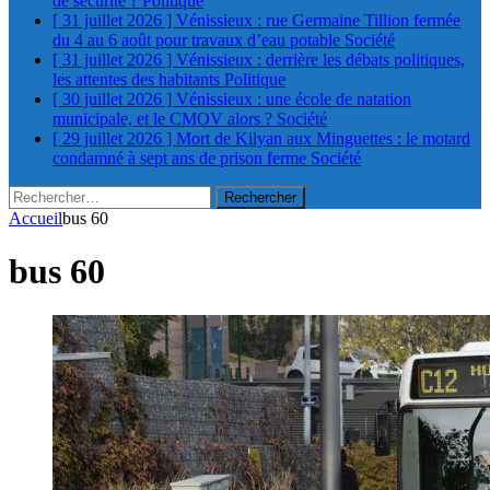
de sécurité ?
Politique
[ 31 juillet 2026 ]
Vénissieux : rue Germaine Tillion fermée
du 4 au 6 août pour travaux d’eau potable
Société
[ 31 juillet 2026 ]
Vénissieux : derrière les débats politiques,
les attentes des habitants
Politique
[ 30 juillet 2026 ]
Vénissieux : une école de natation
municipale, et le CMOV alors ?
Société
[ 29 juillet 2026 ]
Mort de Kilyan aux Minguettes : le motard
condamné à sept ans de prison ferme
Société
Rechercher :
Accueil
bus 60
bus 60