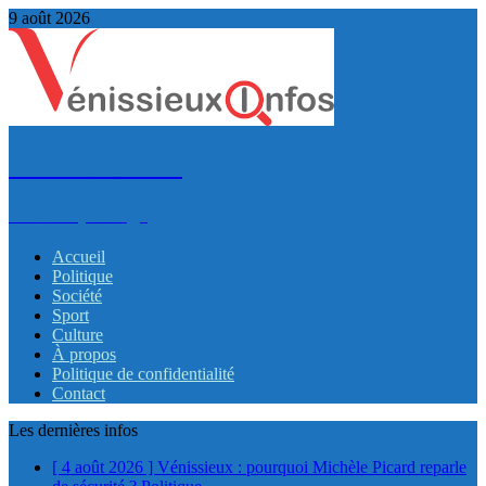
9 août 2026
VénissieuxInfos
Infos et partage
Accueil
Politique
Société
Sport
Culture
À propos
Politique de confidentialité
Contact
Les dernières infos
[ 4 août 2026 ]
Vénissieux : pourquoi Michèle Picard reparle