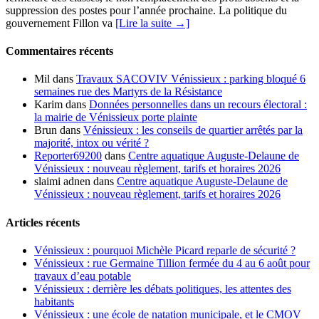
suppression des postes pour l’année prochaine. La politique du
gouvernement Fillon va
[Lire la suite →]
Commentaires récents
Mil
dans
Travaux SACOVIV Vénissieux : parking bloqué 6
semaines rue des Martyrs de la Résistance
Karim
dans
Données personnelles dans un recours électoral :
la mairie de Vénissieux porte plainte
Brun
dans
Vénissieux : les conseils de quartier arrêtés par la
majorité, intox ou vérité ?
Reporter69200
dans
Centre aquatique Auguste-Delaune de
Vénissieux : nouveau règlement, tarifs et horaires 2026
slaimi adnen
dans
Centre aquatique Auguste-Delaune de
Vénissieux : nouveau règlement, tarifs et horaires 2026
Articles récents
Vénissieux : pourquoi Michèle Picard reparle de sécurité ?
Vénissieux : rue Germaine Tillion fermée du 4 au 6 août pour
travaux d’eau potable
Vénissieux : derrière les débats politiques, les attentes des
habitants
Vénissieux : une école de natation municipale, et le CMOV