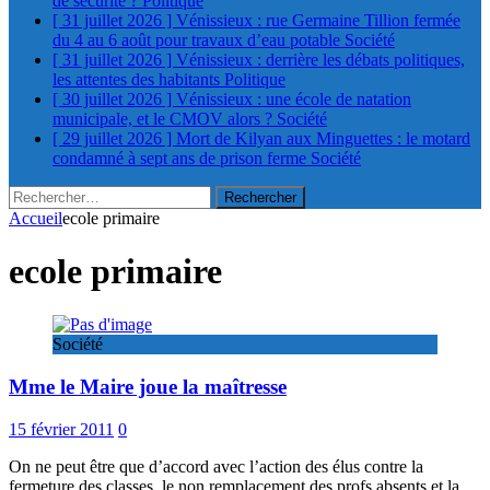
de sécurité ?
Politique
[ 31 juillet 2026 ]
Vénissieux : rue Germaine Tillion fermée
du 4 au 6 août pour travaux d’eau potable
Société
[ 31 juillet 2026 ]
Vénissieux : derrière les débats politiques,
les attentes des habitants
Politique
[ 30 juillet 2026 ]
Vénissieux : une école de natation
municipale, et le CMOV alors ?
Société
[ 29 juillet 2026 ]
Mort de Kilyan aux Minguettes : le motard
condamné à sept ans de prison ferme
Société
Rechercher :
Accueil
ecole primaire
ecole primaire
Société
Mme le Maire joue la maîtresse
15 février 2011
0
On ne peut être que d’accord avec l’action des élus contre la
fermeture des classes, le non remplacement des profs absents et la