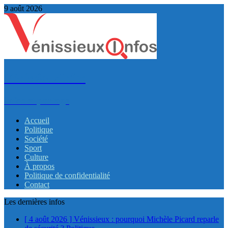
9 août 2026
VénissieuxInfos
Infos et partage
Accueil
Politique
Société
Sport
Culture
À propos
Politique de confidentialité
Contact
Les dernières infos
[ 4 août 2026 ]
Vénissieux : pourquoi Michèle Picard reparle