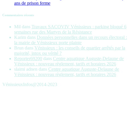
ans de prison ferme
Commentaires récents
Mil
dans
Travaux SACOVIV Vénissieux : parking bloqué 6
semaines rue des Martyrs de la Résistance
Karim
dans
Données personnelles dans un recours électoral :
la mairie de Vénissieux porte plainte
Brun
dans
Vénissieux : les conseils de quartier arrêtés par la
majorité, intox ou vérité ?
Reporter69200
dans
Centre aquatique Auguste-Delaune de
Vénissieux : nouveau règlement, tarifs et horaires 2026
slaimi adnen
dans
Centre aquatique Auguste-Delaune de
Vénissieux : nouveau règlement, tarifs et horaires 2026
VénissieuxInfos@2014-2023