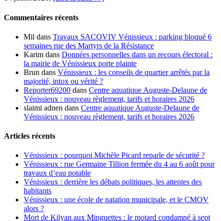
Commentaires récents
Mil
dans
Travaux SACOVIV Vénissieux : parking bloqué 6
semaines rue des Martyrs de la Résistance
Karim
dans
Données personnelles dans un recours électoral :
la mairie de Vénissieux porte plainte
Brun
dans
Vénissieux : les conseils de quartier arrêtés par la
majorité, intox ou vérité ?
Reporter69200
dans
Centre aquatique Auguste-Delaune de
Vénissieux : nouveau règlement, tarifs et horaires 2026
slaimi adnen
dans
Centre aquatique Auguste-Delaune de
Vénissieux : nouveau règlement, tarifs et horaires 2026
Articles récents
Vénissieux : pourquoi Michèle Picard reparle de sécurité ?
Vénissieux : rue Germaine Tillion fermée du 4 au 6 août pour
travaux d’eau potable
Vénissieux : derrière les débats politiques, les attentes des
habitants
Vénissieux : une école de natation municipale, et le CMOV
alors ?
Mort de Kilyan aux Minguettes : le motard condamné à sept