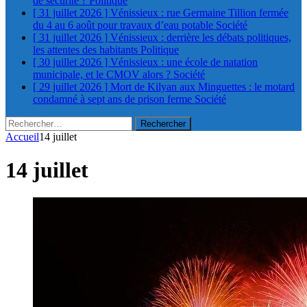
de sécurité ?
Politique
[ 31 juillet 2026 ]
Vénissieux : rue Germaine Tillion fermée
du 4 au 6 août pour travaux d’eau potable
Société
[ 31 juillet 2026 ]
Vénissieux : derrière les débats politiques,
les attentes des habitants
Politique
[ 30 juillet 2026 ]
Vénissieux : une école de natation
municipale, et le CMOV alors ?
Société
[ 29 juillet 2026 ]
Mort de Kilyan aux Minguettes : le motard
condamné à sept ans de prison ferme
Société
Rechercher :
Accueil
14 juillet
14 juillet