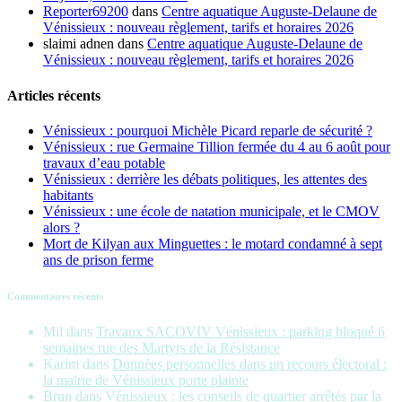
Reporter69200
dans
Centre aquatique Auguste-Delaune de
Vénissieux : nouveau règlement, tarifs et horaires 2026
slaimi adnen
dans
Centre aquatique Auguste-Delaune de
Vénissieux : nouveau règlement, tarifs et horaires 2026
Articles récents
Vénissieux : pourquoi Michèle Picard reparle de sécurité ?
Vénissieux : rue Germaine Tillion fermée du 4 au 6 août pour
travaux d’eau potable
Vénissieux : derrière les débats politiques, les attentes des
habitants
Vénissieux : une école de natation municipale, et le CMOV
alors ?
Mort de Kilyan aux Minguettes : le motard condamné à sept
ans de prison ferme
Commentaires récents
Mil
dans
Travaux SACOVIV Vénissieux : parking bloqué 6
semaines rue des Martyrs de la Résistance
Karim
dans
Données personnelles dans un recours électoral :
la mairie de Vénissieux porte plainte
Brun
dans
Vénissieux : les conseils de quartier arrêtés par la