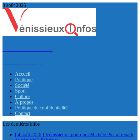
8 août 2026
VénissieuxInfos
Infos et partage
Accueil
Politique
Société
Sport
Culture
À propos
Politique de confidentialité
Contact
Les dernières infos
[ 4 août 2026 ]
Vénissieux : pourquoi Michèle Picard reparle