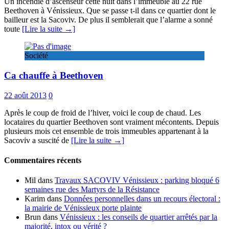
Un incendie d’ascenseur cette nuit dans l’immeuble au 22 rue
Beethoven à Vénissieux. Que se passe t-il dans ce quartier dont le
bailleur est la Sacoviv. De plus il semblerait que l’alarme a sonné
toute
[Lire la suite →]
Société
Ca chauffe à Beethoven
22 août 2013
0
Après le coup de froid de l’hiver, voici le coup de chaud. Les
locataires du quartier Beethoven sont vraiment mécontents. Depuis
plusieurs mois cet ensemble de trois immeubles appartenant à la
Sacoviv a suscité de
[Lire la suite →]
Commentaires récents
Mil
dans
Travaux SACOVIV Vénissieux : parking bloqué 6
semaines rue des Martyrs de la Résistance
Karim
dans
Données personnelles dans un recours électoral :
la mairie de Vénissieux porte plainte
Brun
dans
Vénissieux : les conseils de quartier arrêtés par la
majorité, intox ou vérité ?