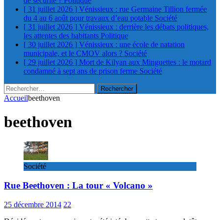
de sécurité ?
Politique
[ 31 juillet 2026 ]
Vénissieux : rue Germaine Tillion fermée
du 4 au 6 août pour travaux d’eau potable
Société
[ 31 juillet 2026 ]
Vénissieux : derrière les débats politiques,
les attentes des habitants
Politique
[ 30 juillet 2026 ]
Vénissieux : une école de natation
municipale, et le CMOV alors ?
Société
[ 29 juillet 2026 ]
Mort de Kilyan aux Minguettes : le motard
condamné à sept ans de prison ferme
Société
Rechercher :
Accueil
beethoven
beethoven
Société
Rue Beethoven : La tour « Volcano »
25 décembre 2014
22