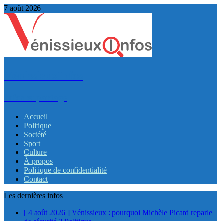
7 août 2026
VénissieuxInfos
Infos et partage
Accueil
Politique
Société
Sport
Culture
À propos
Politique de confidentialité
Contact
Les dernières infos
[ 4 août 2026 ]
Vénissieux : pourquoi Michèle Picard reparle