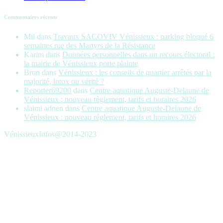
Commentaires récents
Mil
dans
Travaux SACOVIV Vénissieux : parking bloqué 6
semaines rue des Martyrs de la Résistance
Karim
dans
Données personnelles dans un recours électoral :
la mairie de Vénissieux porte plainte
Brun
dans
Vénissieux : les conseils de quartier arrêtés par la
majorité, intox ou vérité ?
Reporter69200
dans
Centre aquatique Auguste-Delaune de
Vénissieux : nouveau règlement, tarifs et horaires 2026
slaimi adnen
dans
Centre aquatique Auguste-Delaune de
Vénissieux : nouveau règlement, tarifs et horaires 2026
VénissieuxInfos@2014-2023