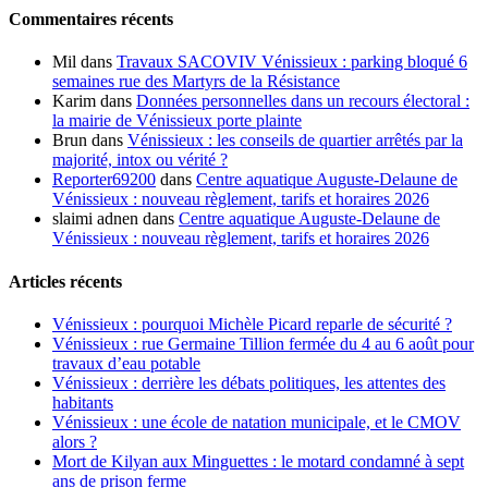
Commentaires récents
Mil
dans
Travaux SACOVIV Vénissieux : parking bloqué 6
semaines rue des Martyrs de la Résistance
Karim
dans
Données personnelles dans un recours électoral :
la mairie de Vénissieux porte plainte
Brun
dans
Vénissieux : les conseils de quartier arrêtés par la
majorité, intox ou vérité ?
Reporter69200
dans
Centre aquatique Auguste-Delaune de
Vénissieux : nouveau règlement, tarifs et horaires 2026
slaimi adnen
dans
Centre aquatique Auguste-Delaune de
Vénissieux : nouveau règlement, tarifs et horaires 2026
Articles récents
Vénissieux : pourquoi Michèle Picard reparle de sécurité ?
Vénissieux : rue Germaine Tillion fermée du 4 au 6 août pour
travaux d’eau potable
Vénissieux : derrière les débats politiques, les attentes des
habitants
Vénissieux : une école de natation municipale, et le CMOV
alors ?
Mort de Kilyan aux Minguettes : le motard condamné à sept
ans de prison ferme