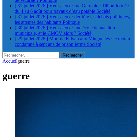
de sécurité ?
Politique
[ 31 juillet 2026 ]
Vénissieux : rue Germaine Tillion fermée
du 4 au 6 août pour travaux d’eau potable
Société
[ 31 juillet 2026 ]
Vénissieux : derrière les débats politiques,
les attentes des habitants
Politique
[ 30 juillet 2026 ]
Vénissieux : une école de natation
municipale, et le CMOV alors ?
Société
[ 29 juillet 2026 ]
Mort de Kilyan aux Minguettes : le motard
condamné à sept ans de prison ferme
Société
Rechercher :
Accueil
guerre
guerre