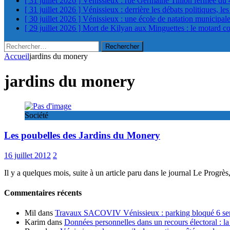
[ 31 juillet 2026 ]
Vénissieux : rue Germaine Tillion fermée du 
[ 31 juillet 2026 ]
Vénissieux : derrière les débats politiques, le
[ 30 juillet 2026 ]
Vénissieux : une école de natation municipa
[ 29 juillet 2026 ]
Mort de Kilyan aux Minguettes : le motard c
Rechercher :
Accueil
jardins du monery
jardins du monery
Société
Les poubelles des Jardins du Monery
16 juillet 2012
2
Il y a quelques mois, suite à un article paru dans le journal Le Progrès,
Commentaires récents
Mil
dans
Travaux SACOVIV Vénissieux : parking bloqué 6 sema
Karim
dans
Données personnelles dans un recours électoral : la