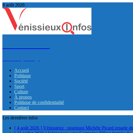
8 août 2026
VénissieuxInfos
Infos et partage
Accueil
Politique
Société
Sport
Culture
À propos
Politique de confidentialité
Contact
Les dernières infos
[ 4 août 2026 ]
Vénissieux : pourquoi Michèle Picard reparle de