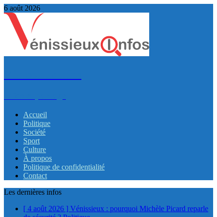
6 août 2026
VénissieuxInfos
Infos et partage
Accueil
Politique
Société
Sport
Culture
À propos
Politique de confidentialité
Contact
Les dernières infos
[ 4 août 2026 ]
Vénissieux : pourquoi Michèle Picard reparle