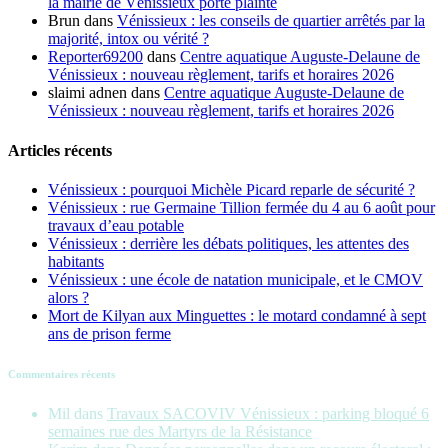
la mairie de Vénissieux porte plainte
Brun
dans
Vénissieux : les conseils de quartier arrêtés par la
majorité, intox ou vérité ?
Reporter69200
dans
Centre aquatique Auguste-Delaune de
Vénissieux : nouveau règlement, tarifs et horaires 2026
slaimi adnen
dans
Centre aquatique Auguste-Delaune de
Vénissieux : nouveau règlement, tarifs et horaires 2026
Articles récents
Vénissieux : pourquoi Michèle Picard reparle de sécurité ?
Vénissieux : rue Germaine Tillion fermée du 4 au 6 août pour
travaux d’eau potable
Vénissieux : derrière les débats politiques, les attentes des
habitants
Vénissieux : une école de natation municipale, et le CMOV
alors ?
Mort de Kilyan aux Minguettes : le motard condamné à sept
ans de prison ferme
Commentaires récents
Mil
dans
Travaux SACOVIV Vénissieux : parking bloqué 6
semaines rue des Martyrs de la Résistance