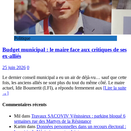
Politique
Budget municipal : le maire face aux critiques de ses
ex-alliés
25 juin 2026
0
Le dernier conseil municipal a eu un air de déjà-vu… sauf que cette
fois, les anciens alliés ne sont plus du tout du même côté. Le maire
actuel, Idir Boumertit (LFI), a répondu fermement aux
[Lire la suite
→]
Commentaires récents
Mil
dans
Travaux SACOVIV Vénissieux : parking bloqué 6
semaines rue des Martyrs de la Résistance
Karim
dans
Données personnelles dans un recours électoral :