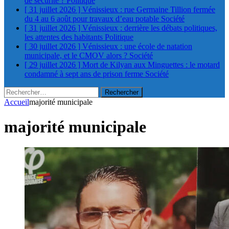
de sécurité ?
Politique
[ 31 juillet 2026 ]
Vénissieux : rue Germaine Tillion fermée
du 4 au 6 août pour travaux d’eau potable
Société
[ 31 juillet 2026 ]
Vénissieux : derrière les débats politiques,
les attentes des habitants
Politique
[ 30 juillet 2026 ]
Vénissieux : une école de natation
municipale, et le CMOV alors ?
Société
[ 29 juillet 2026 ]
Mort de Kilyan aux Minguettes : le motard
condamné à sept ans de prison ferme
Société
Rechercher :
Accueil
majorité municipale
majorité municipale