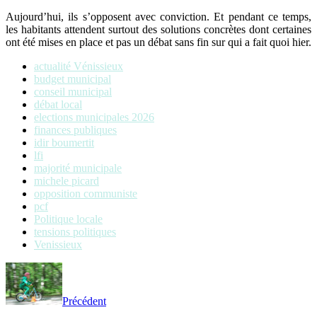
Aujourd’hui, ils s’opposent avec conviction. Et pendant ce temps,
les habitants attendent surtout des solutions concrètes dont certaines
ont été mises en place et pas un débat sans fin sur qui a fait quoi hier.
actualité Vénissieux
budget municipal
conseil municipal
débat local
elections municipales 2026
finances publiques
idir boumertit
lfi
majorité municipale
michele picard
opposition communiste
pcf
Politique locale
tensions politiques
Venissieux
Précédent