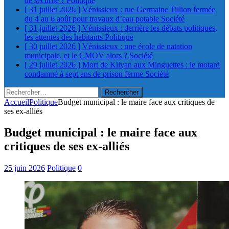
de sécurité ?
Politique
[ 31 juillet 2026 ]
Vénissieux : rue Germaine Tillion fermée
du 4 au 6 août pour travaux d’eau potable
Société
[ 31 juillet 2026 ]
Vénissieux : derrière les débats politiques,
les attentes des habitants
Politique
[ 30 juillet 2026 ]
Vénissieux : une école de natation
municipale, et le CMOV alors ?
Société
[ 29 juillet 2026 ]
Mort de Kilyan aux Minguettes : le motard
condamné à sept ans de prison ferme
Société
Rechercher :
Accueil
Politique
Budget municipal : le maire face aux critiques de
ses ex-alliés
Budget municipal : le maire face aux
critiques de ses ex-alliés
25 juin 2026
Politique
0