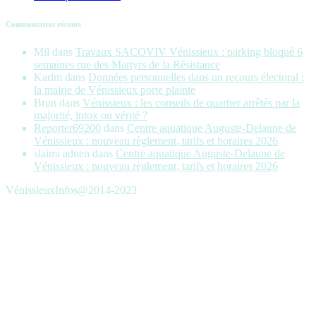
Commentaires récents
Mil
dans
Travaux SACOVIV Vénissieux : parking bloqué 6
semaines rue des Martyrs de la Résistance
Karim
dans
Données personnelles dans un recours électoral :
la mairie de Vénissieux porte plainte
Brun
dans
Vénissieux : les conseils de quartier arrêtés par la
majorité, intox ou vérité ?
Reporter69200
dans
Centre aquatique Auguste-Delaune de
Vénissieux : nouveau règlement, tarifs et horaires 2026
slaimi adnen
dans
Centre aquatique Auguste-Delaune de
Vénissieux : nouveau règlement, tarifs et horaires 2026
VénissieuxInfos@2014-2023