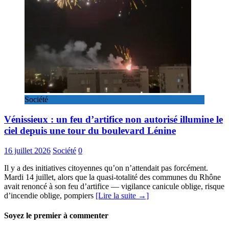
Société
Vénissieux : un feu d’artifice non autorisé illumine le
ciel depuis une tour du boulevard Lénine
16 juillet 2026
Société
0
Il y a des initiatives citoyennes qu’on n’attendait pas forcément.
Mardi 14 juillet, alors que la quasi-totalité des communes du Rhône
avait renoncé à son feu d’artifice — vigilance canicule oblige, risque
d’incendie oblige, pompiers
[Lire la suite →]
Soyez le premier à commenter