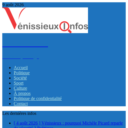
9 août 2026
VénissieuxInfos
Infos et partage
Accueil
Politique
Société
Sport
Culture
À propos
Politique de confidentialité
Contact
Les dernières infos
[ 4 août 2026 ]
Vénissieux : pourquoi Michèle Picard reparle