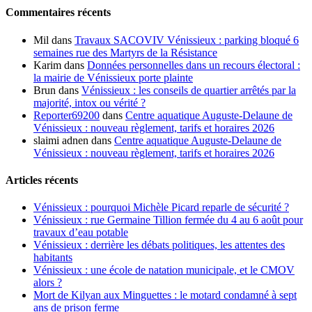
Commentaires récents
Mil
dans
Travaux SACOVIV Vénissieux : parking bloqué 6
semaines rue des Martyrs de la Résistance
Karim
dans
Données personnelles dans un recours électoral :
la mairie de Vénissieux porte plainte
Brun
dans
Vénissieux : les conseils de quartier arrêtés par la
majorité, intox ou vérité ?
Reporter69200
dans
Centre aquatique Auguste-Delaune de
Vénissieux : nouveau règlement, tarifs et horaires 2026
slaimi adnen
dans
Centre aquatique Auguste-Delaune de
Vénissieux : nouveau règlement, tarifs et horaires 2026
Articles récents
Vénissieux : pourquoi Michèle Picard reparle de sécurité ?
Vénissieux : rue Germaine Tillion fermée du 4 au 6 août pour
travaux d’eau potable
Vénissieux : derrière les débats politiques, les attentes des
habitants
Vénissieux : une école de natation municipale, et le CMOV
alors ?
Mort de Kilyan aux Minguettes : le motard condamné à sept
ans de prison ferme