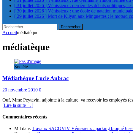
[ 31 juillet 2026 ]
Vénissieux : rue Germaine Tillion fermée du 
[ 31 juillet 2026 ]
Vénissieux : derrière les débats politiques, le
[ 30 juillet 2026 ]
Vénissieux : une école de natation municipa
[ 29 juillet 2026 ]
Mort de Kilyan aux Minguettes : le motard c
Rechercher :
Accueil
médiatèque
médiatèque
Société
Médiathèque Lucie Aubrac
20 novembre 2010
0
Ouf, Mme Peytavin, adjointe à la culture, va recevoir les employés (e
[Lire la suite →]
Commentaires récents
Mil
dans
Travaux SACOVIV Vénissieux : parking bloqué 6 sema