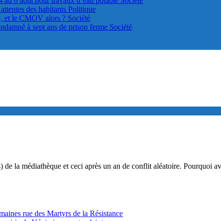
4 au 6 août pour travaux d’eau potable
Société
s attentes des habitants
Politique
le, et le CMOV alors ?
Société
ondamné à sept ans de prison ferme
Société
s) de la médiathèque et ceci après un an de conflit aléatoire. Pourquoi
ines rue des Martyrs de la Résistance