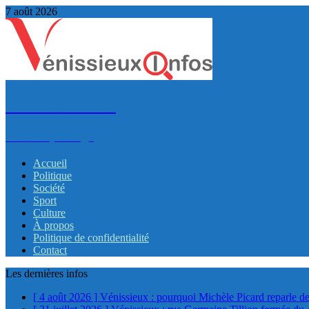
7 août 2026
VénissieuxInfos
Infos et partage
Accueil
Politique
Société
Sport
Culture
À propos
Politique de confidentialité
Contact
Les dernières infos
[ 4 août 2026 ]
Vénissieux : pourquoi Michèle Picard reparle de