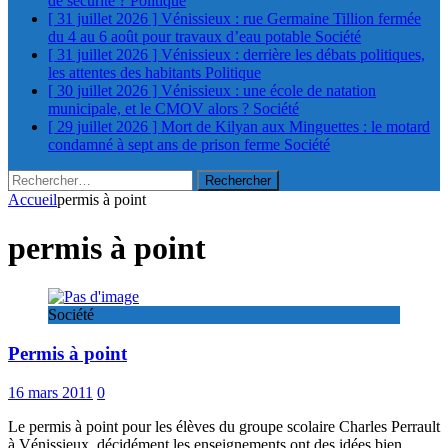
de sécurité ?
Politique
[ 31 juillet 2026 ]
Vénissieux : rue Germaine Tillion fermée
du 4 au 6 août pour travaux d’eau potable
Société
[ 31 juillet 2026 ]
Vénissieux : derrière les débats politiques,
les attentes des habitants
Politique
[ 30 juillet 2026 ]
Vénissieux : une école de natation
municipale, et le CMOV alors ?
Société
[ 29 juillet 2026 ]
Mort de Kilyan aux Minguettes : le motard
condamné à sept ans de prison ferme
Société
Rechercher :
Accueil
permis à point
permis à point
Société
Permis à point
16 mars 2011
0
Le permis à point pour les élèves du groupe scolaire Charles Perrault
à Vénissieux, décidément les enseignements ont des idées bien