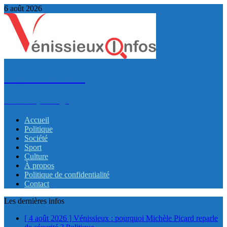
6 août 2026
VénissieuxInfos
Infos et partage
Accueil
Politique
Société
Sport
Culture
À propos
Politique de confidentialité
Contact
Les dernières infos
[ 4 août 2026 ]
Vénissieux : pourquoi Michèle Picard reparle