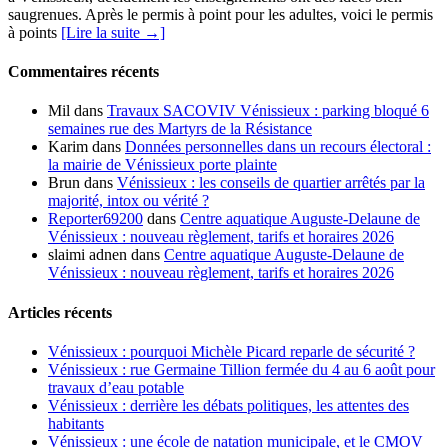
saugrenues. Après le permis à point pour les adultes, voici le permis
à points
[Lire la suite →]
Commentaires récents
Mil
dans
Travaux SACOVIV Vénissieux : parking bloqué 6
semaines rue des Martyrs de la Résistance
Karim
dans
Données personnelles dans un recours électoral :
la mairie de Vénissieux porte plainte
Brun
dans
Vénissieux : les conseils de quartier arrêtés par la
majorité, intox ou vérité ?
Reporter69200
dans
Centre aquatique Auguste-Delaune de
Vénissieux : nouveau règlement, tarifs et horaires 2026
slaimi adnen
dans
Centre aquatique Auguste-Delaune de
Vénissieux : nouveau règlement, tarifs et horaires 2026
Articles récents
Vénissieux : pourquoi Michèle Picard reparle de sécurité ?
Vénissieux : rue Germaine Tillion fermée du 4 au 6 août pour
travaux d’eau potable
Vénissieux : derrière les débats politiques, les attentes des
habitants
Vénissieux : une école de natation municipale, et le CMOV