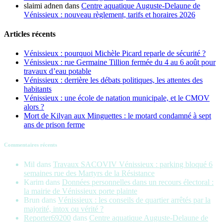
slaimi adnen
dans
Centre aquatique Auguste-Delaune de
Vénissieux : nouveau règlement, tarifs et horaires 2026
Articles récents
Vénissieux : pourquoi Michèle Picard reparle de sécurité ?
Vénissieux : rue Germaine Tillion fermée du 4 au 6 août pour
travaux d’eau potable
Vénissieux : derrière les débats politiques, les attentes des
habitants
Vénissieux : une école de natation municipale, et le CMOV
alors ?
Mort de Kilyan aux Minguettes : le motard condamné à sept
ans de prison ferme
Commentaires récents
Mil
dans
Travaux SACOVIV Vénissieux : parking bloqué 6
semaines rue des Martyrs de la Résistance
Karim
dans
Données personnelles dans un recours électoral :
la mairie de Vénissieux porte plainte
Brun
dans
Vénissieux : les conseils de quartier arrêtés par la
majorité, intox ou vérité ?
Reporter69200
dans
Centre aquatique Auguste-Delaune de