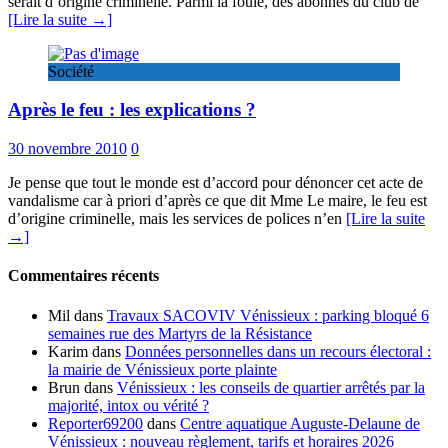
serait d’origine criminelle. Parmi la foule, des abonnés du club de
[Lire la suite →]
Société
Après le feu : les explications ?
30 novembre 2010
0
Je pense que tout le monde est d’accord pour dénoncer cet acte de
vandalisme car à priori d’après ce que dit Mme Le maire, le feu est
d’origine criminelle, mais les services de polices n’en
[Lire la suite
→]
Commentaires récents
Mil
dans
Travaux SACOVIV Vénissieux : parking bloqué 6
semaines rue des Martyrs de la Résistance
Karim
dans
Données personnelles dans un recours électoral :
la mairie de Vénissieux porte plainte
Brun
dans
Vénissieux : les conseils de quartier arrêtés par la
majorité, intox ou vérité ?
Reporter69200
dans
Centre aquatique Auguste-Delaune de
Vénissieux : nouveau règlement, tarifs et horaires 2026