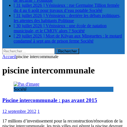
de sécurité ?
Politique
[ 31 juillet 2026 ]
Vénissieux : rue Germaine Tillion fermée
du 4 au 6 août pour travaux d’eau potable
Société
[ 31 juillet 2026 ]
Vénissieux : derrière les débats politiques,
les attentes des habitants
Politique
[ 30 juillet 2026 ]
Vénissieux : une école de natation
municipale, et le CMOV alors ?
Société
[ 29 juillet 2026 ]
Mort de Kilyan aux Minguettes : le motard
condamné à sept ans de prison ferme
Société
Rechercher :
Accueil
piscine intercommunale
piscine intercommunale
Société
Piscine intercommunale : pas avant 2015
12 septembre 2012
1
17 millions d’investissement pour la reconstruction/rénovation de la
piscine intercommunale, les trois villes qui gèrent la piscine devront