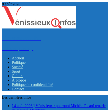
8 août 2026
VénissieuxInfos
Infos et partage
Accueil
Politique
Société
Sport
Culture
À propos
Politique de confidentialité
Contact
Les dernières infos
[ 4 août 2026 ]
Vénissieux : pourquoi Michèle Picard reparle