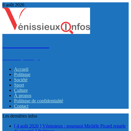
6 août 2026
VénissieuxInfos
Infos et partage
Accueil
Politique
Société
Sport
Culture
À propos
Politique de confidentialité
Contact
Les dernières infos
[ 4 août 2026 ]
Vénissieux : pourquoi Michèle Picard reparle