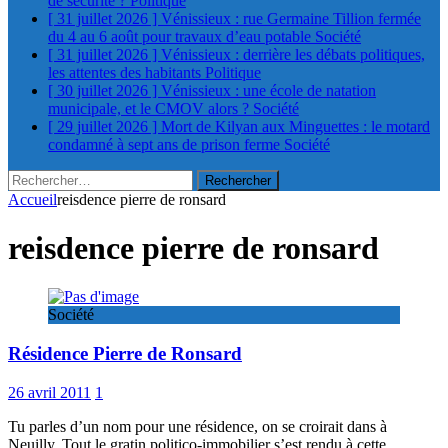
de sécurité ?
Politique
[ 31 juillet 2026 ]
Vénissieux : rue Germaine Tillion fermée
du 4 au 6 août pour travaux d’eau potable
Société
[ 31 juillet 2026 ]
Vénissieux : derrière les débats politiques,
les attentes des habitants
Politique
[ 30 juillet 2026 ]
Vénissieux : une école de natation
municipale, et le CMOV alors ?
Société
[ 29 juillet 2026 ]
Mort de Kilyan aux Minguettes : le motard
condamné à sept ans de prison ferme
Société
Rechercher :
Accueil
reisdence pierre de ronsard
reisdence pierre de ronsard
Société
Résidence Pierre de Ronsard
26 avril 2011
1
Tu parles d’un nom pour une résidence, on se croirait dans à
Neuilly. Tout le gratin politico-immobilier s’est rendu à cette