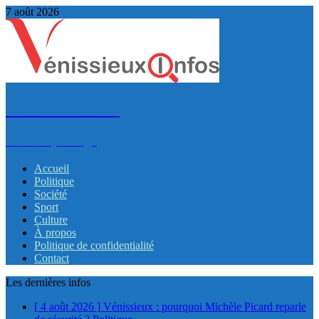
7 août 2026
VénissieuxInfos
Infos et partage
Accueil
Politique
Société
Sport
Culture
À propos
Politique de confidentialité
Contact
Les dernières infos
[ 4 août 2026 ]
Vénissieux : pourquoi Michèle Picard reparle