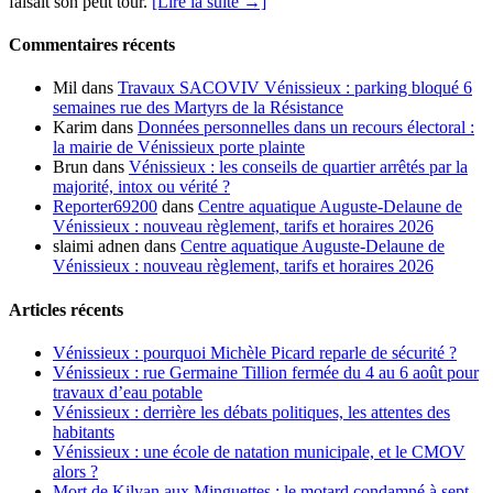
faisait son petit tour.
[Lire la suite →]
Commentaires récents
Mil
dans
Travaux SACOVIV Vénissieux : parking bloqué 6
semaines rue des Martyrs de la Résistance
Karim
dans
Données personnelles dans un recours électoral :
la mairie de Vénissieux porte plainte
Brun
dans
Vénissieux : les conseils de quartier arrêtés par la
majorité, intox ou vérité ?
Reporter69200
dans
Centre aquatique Auguste-Delaune de
Vénissieux : nouveau règlement, tarifs et horaires 2026
slaimi adnen
dans
Centre aquatique Auguste-Delaune de
Vénissieux : nouveau règlement, tarifs et horaires 2026
Articles récents
Vénissieux : pourquoi Michèle Picard reparle de sécurité ?
Vénissieux : rue Germaine Tillion fermée du 4 au 6 août pour
travaux d’eau potable
Vénissieux : derrière les débats politiques, les attentes des
habitants
Vénissieux : une école de natation municipale, et le CMOV
alors ?
Mort de Kilyan aux Minguettes : le motard condamné à sept