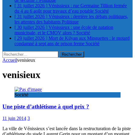
de sécurité ?
Politique
[ 31 juillet 2026 ]
Vénissieux : rue Germaine Tillion fermée
du 4 au 6 août pour travaux d’eau potable
Société
[ 31 juillet 2026 ]
Vénissieux : derrière les débats politiques,
les attentes des habitants
Politique
[ 30 juillet 2026 ]
Vénissieux : une école de natation
municipale, et le CMOV alors ?
Société
[ 29 juillet 2026 ]
Mort de Kilyan aux Minguettes : le motard
condamné à sept ans de prison ferme
Société
Rechercher :
Accueil
venisieux
venisieux
Société
Une piste d’athlétisme à quel prix ?
11 juin 2014
3
La ville de Vénissieux s’est lancée dans la restructuration de la piste
d’athlétisme du stade Laurent Gerin pour un montant d’un montant