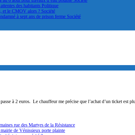
4 au 6 août pour travaux d’eau potable
Société
s attentes des habitants
Politique
le, et le CMOV alors ?
Société
ondamné à sept ans de prison ferme
Société
 passe à 2 euros. Le chauffeur me précise que l’achat d’un ticket est plu
ines rue des Martyrs de la Résistance
 mairie de Vénissieux porte plainte