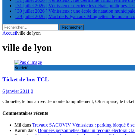
[ 31 juillet 2026 ]
Vénissieux : rue Germaine Tillion fermée du 
[ 31 juillet 2026 ]
Vénissieux : derrière les débats politiques, le
[ 30 juillet 2026 ]
Vénissieux : une école de natation municipa
[ 29 juillet 2026 ]
Mort de Kilyan aux Minguettes : le motard c
Rechercher :
Accueil
ville de lyon
ville de lyon
Société
Ticket de bus TCL
6 janvier 2011
0
Chouette, le bus arrive. Je monte tranquillement, Oh surprise, le ticket
Commentaires récents
Mil
dans
Travaux SACOVIV Vénissieux : parking bloqué 6 sema
Karim
dans
Données personnelles dans un recours électoral : la