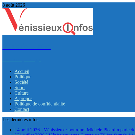
8 août 2026
VénissieuxInfos
Infos et partage
Accueil
Politique
Société
Sport
Culture
À propos
Politique de confidentialité
Contact
Les dernières infos
[ 4 août 2026 ]
Vénissieux : pourquoi Michèle Picard reparle de