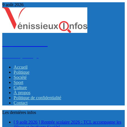
9 août 2026
VénissieuxInfos
Infos et partage
Accueil
Politique
Société
Sport
Culture
À propos
Politique de confidentialité
Contact
Les dernières infos
[ 9 août 2026 ]
Rentrée scolaire 2026 : TCL accompagne les