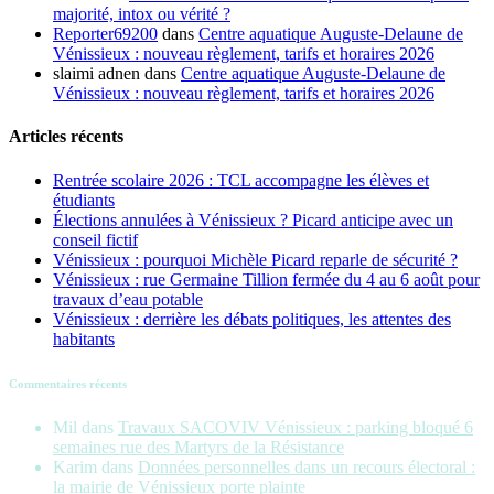
majorité, intox ou vérité ?
Reporter69200
dans
Centre aquatique Auguste-Delaune de
Vénissieux : nouveau règlement, tarifs et horaires 2026
slaimi adnen
dans
Centre aquatique Auguste-Delaune de
Vénissieux : nouveau règlement, tarifs et horaires 2026
Articles récents
Rentrée scolaire 2026 : TCL accompagne les élèves et
étudiants
Élections annulées à Vénissieux ? Picard anticipe avec un
conseil fictif
Vénissieux : pourquoi Michèle Picard reparle de sécurité ?
Vénissieux : rue Germaine Tillion fermée du 4 au 6 août pour
travaux d’eau potable
Vénissieux : derrière les débats politiques, les attentes des
habitants
Commentaires récents
Mil
dans
Travaux SACOVIV Vénissieux : parking bloqué 6
semaines rue des Martyrs de la Résistance
Karim
dans
Données personnelles dans un recours électoral :
la mairie de Vénissieux porte plainte