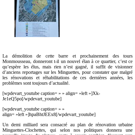
La démolition de cette barre et prochainement des tours
Monmousseau, donneront t-il un nouvel élan à ce quartier, c’est ce
qu’espère les élus, mais rien n’est gagné, il suffit de visionner
d’anciens reportages sur les Minguettes, pour constater que malgré
les rénovations et réhabilitations de ces dernières années, les
problèmes sont toujours d’actualité.
[wpdevart_youtube caption= » » align= »left »]Xk-
Je1eQ5po[/wpdevart_youtube]
[wpdevart_youtube caption= » »
align= »left »]hpaBhtJEEx8[/wpdevart_youtube]
Un demi milliard sera consacré au plan de rénovation urbaine
Minguettes-Clochettes, qui selon nos politiques donnera une