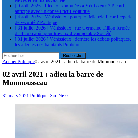
élèves et étudiants
Société
[ 9 août 2026 ]
Élections annulées à Vénissieux ? Picard
anticipe avec un conseil fictif
Politique
[ 4 août 2026 ]
Vénissieux : pourquoi Michèle Picard reparle
de sécurité ?
Politique
[ 31 juillet 2026 ]
Vénissieux : rue Germaine Tillion fermée
du 4 au 6 août pour travaux d’eau potable
Société
[ 31 juillet 2026 ]
Vénissieux : derrière les débats politiques,
les attentes des habitants
Politique
Rechercher :
Accueil
Politique
02 avril 2021 : adieu la barre de Monmousseau
02 avril 2021 : adieu la barre de
Monmousseau
31 mars 2021
Politique
,
Société
0