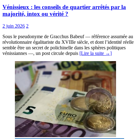
Vénissieux : les conseils de quartier arrêtés par la
majorité, intox ou vérité ?
2 juin 2026
2
Sous le pseudonyme de Gracchus Babeuf — référence assumée au
révolutionnaire égalitariste du XVIIIe siècle, et dont l’identité réelle
semble être un secret de polichinelle dans les sphères politiques
vénissiannes —, un post circule depuis
[Lire la suite →]