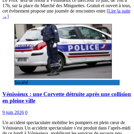
Le Prox’ sera de retour à Vénissieux ce mercredi 10 juin, de 10h à
17h, sur la place du Marché des Minguettes. Gratuit et ouvert à tous,
cet événement propose une journée de rencontres entre
[Lire la suite
→]
Société
Vénissieux : une Corvette détruite après une collision
en pleine ville
9 juin 2026
0
Un accident spectaculaire mobilise les pompiers en plein cœur de
Vénissieux Un accident spectaculaire s’est produit dans l’après-midi
de ce lundi à Vénissieux, mobilisant les services de secours peu