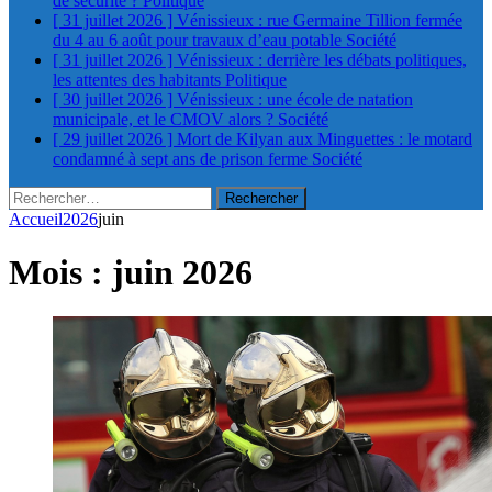
de sécurité ?
Politique
[ 31 juillet 2026 ]
Vénissieux : rue Germaine Tillion fermée
du 4 au 6 août pour travaux d’eau potable
Société
[ 31 juillet 2026 ]
Vénissieux : derrière les débats politiques,
les attentes des habitants
Politique
[ 30 juillet 2026 ]
Vénissieux : une école de natation
municipale, et le CMOV alors ?
Société
[ 29 juillet 2026 ]
Mort de Kilyan aux Minguettes : le motard
condamné à sept ans de prison ferme
Société
Rechercher :
Accueil
2026
juin
Mois :
juin 2026