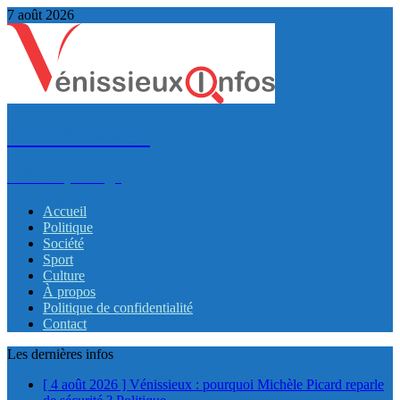
7 août 2026
VénissieuxInfos
Infos et partage
Accueil
Politique
Société
Sport
Culture
À propos
Politique de confidentialité
Contact
Les dernières infos
[ 4 août 2026 ]
Vénissieux : pourquoi Michèle Picard reparle