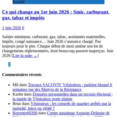
Société
Ce qui change au 1er juin 2026 : Smic, carburant,
gaz, tabac et impôts
1 juin 2026
0
Salaire minimum, carburant, gaz, tabac, assistantes maternelles,
impôts, congé naissance… Juin 2026 s’annonce chargé. Pas
toujours pour le pire. Chaque début de mois amène son lot de
changements réglementaires, dont beaucoup passent inaperçus. Juin
2026
[Lire la suite →]
Pagination
«
1
2
des
Commentaires récents
publications
Mil
dans
Travaux SACOVIV Vénissieux : parking bloqué 6
semaines rue des Martyrs de la Résistance
Karim
dans
Données personnelles dans un recours électoral :
la mairie de Vénissieux porte plainte
Brun
dans
Vénissieux : les conseils de quartier arrêtés par la
majorité, intox ou vérité ?
Reporter69200
dans
Centre aquatique Auguste-Delaune de