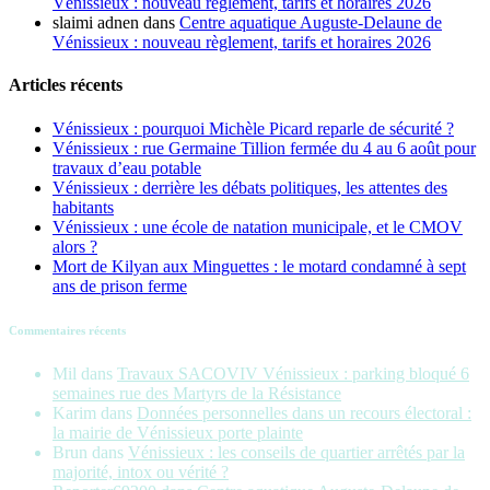
Vénissieux : nouveau règlement, tarifs et horaires 2026
slaimi adnen
dans
Centre aquatique Auguste-Delaune de
Vénissieux : nouveau règlement, tarifs et horaires 2026
Articles récents
Vénissieux : pourquoi Michèle Picard reparle de sécurité ?
Vénissieux : rue Germaine Tillion fermée du 4 au 6 août pour
travaux d’eau potable
Vénissieux : derrière les débats politiques, les attentes des
habitants
Vénissieux : une école de natation municipale, et le CMOV
alors ?
Mort de Kilyan aux Minguettes : le motard condamné à sept
ans de prison ferme
Commentaires récents
Mil
dans
Travaux SACOVIV Vénissieux : parking bloqué 6
semaines rue des Martyrs de la Résistance
Karim
dans
Données personnelles dans un recours électoral :
la mairie de Vénissieux porte plainte
Brun
dans
Vénissieux : les conseils de quartier arrêtés par la
majorité, intox ou vérité ?