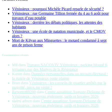
Vénissieux : pourquoi Michèle Picard reparle de sécurité ?
Vénissieux : rue Germaine Tillion fermée du 4 au 6 août pour
travaux d’eau potable
Vénissieux : derrière les débats politiques, les attentes des
habitants
Vénissieux : une école de natation municipale, et le CMOV
alors ?
Mort de Kilyan aux Minguettes : le motard condamné à sept
ans de prison ferme
Commentaires récents
Mil
dans
Travaux SACOVIV Vénissieux : parking bloqué 6
semaines rue des Martyrs de la Résistance
Karim
dans
Données personnelles dans un recours électoral :
la mairie de Vénissieux porte plainte
Brun
dans
Vénissieux : les conseils de quartier arrêtés par la
majorité, intox ou vérité ?
Reporter69200
dans
Centre aquatique Auguste-Delaune de
Vénissieux : nouveau règlement, tarifs et horaires 2026
slaimi adnen
dans
Centre aquatique Auguste-Delaune de
Vénissieux : nouveau règlement, tarifs et horaires 2026