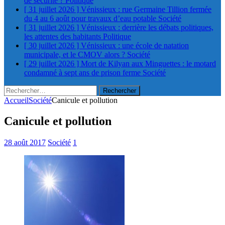
de sécurité ?
Politique
[ 31 juillet 2026 ]
Vénissieux : rue Germaine Tillion fermée
du 4 au 6 août pour travaux d’eau potable
Société
[ 31 juillet 2026 ]
Vénissieux : derrière les débats politiques,
les attentes des habitants
Politique
[ 30 juillet 2026 ]
Vénissieux : une école de natation
municipale, et le CMOV alors ?
Société
[ 29 juillet 2026 ]
Mort de Kilyan aux Minguettes : le motard
condamné à sept ans de prison ferme
Société
Rechercher :
Accueil
Société
Canicule et pollution
Canicule et pollution
28 août 2017
Société
1