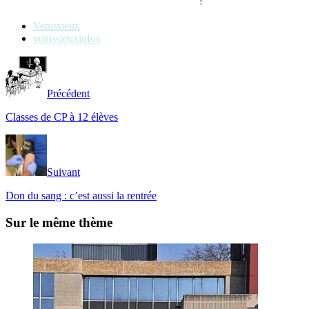
Venissieux
venissieuxinfos
Précédent
Classes de CP à 12 élèves
Suivant
Don du sang : c’est aussi la rentrée
Sur le même thème