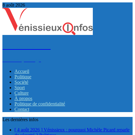
8 août 2026
VénissieuxInfos
Infos et partage
Accueil
Politique
Société
Sport
Culture
À propos
Politique de confidentialité
Contact
Les dernières infos
[ 4 août 2026 ]
Vénissieux : pourquoi Michèle Picard reparle