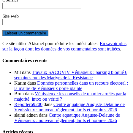
Site web
Ce site utilise Akismet pour réduire les indésirables.
En savoir plus
sur la façon dont les données de vos commentaires sont traitées
.
Commentaires récents
Mil
dans
Travaux SACOVIV Vénissieux : parking bloqué 6
semaines rue des Martyrs de la Résistance
Karim
dans
Données personnelles dans un recours électoral :
la mairie de Vénissieux porte plainte
Brun
dans
Vénissieux : les conseils de quartier arrêtés par la
majorité, intox ou vérité ?
Reporter69200
dans
Centre aquatique Auguste-Delaune de
Vénissieux : nouveau règlement, tarifs et horaires 2026
slaimi adnen
dans
Centre aquatique Auguste-Delaune de
Vénissieux : nouveau règlement, tarifs et horaires 2026
Articles récents