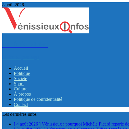
8 août 2026
VénissieuxInfos
Infos et partage
Accueil
Politique
Société
Sport
Culture
À propos
Politique de confidentialité
Contact
Les dernières infos
[ 4 août 2026 ]
Vénissieux : pourquoi Michèle Picard reparle de