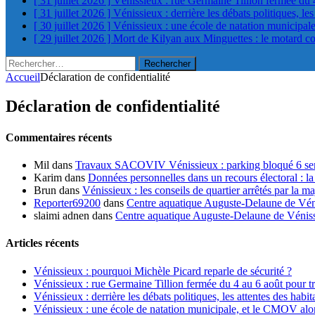
[ 31 juillet 2026 ]
Vénissieux : rue Germaine Tillion fermée du 
[ 31 juillet 2026 ]
Vénissieux : derrière les débats politiques, le
[ 30 juillet 2026 ]
Vénissieux : une école de natation municipa
[ 29 juillet 2026 ]
Mort de Kilyan aux Minguettes : le motard c
Rechercher :
Accueil
Déclaration de confidentialité
Déclaration de confidentialité
Commentaires récents
Mil
dans
Travaux SACOVIV Vénissieux : parking bloqué 6 sema
Karim
dans
Données personnelles dans un recours électoral : la
Brun
dans
Vénissieux : les conseils de quartier arrêtés par la ma
Reporter69200
dans
Centre aquatique Auguste-Delaune de Vénis
slaimi adnen
dans
Centre aquatique Auguste-Delaune de Vénissi
Articles récents
Vénissieux : pourquoi Michèle Picard reparle de sécurité ?
Vénissieux : rue Germaine Tillion fermée du 4 au 6 août pour t
Vénissieux : derrière les débats politiques, les attentes des habit
Vénissieux : une école de natation municipale, et le CMOV alo