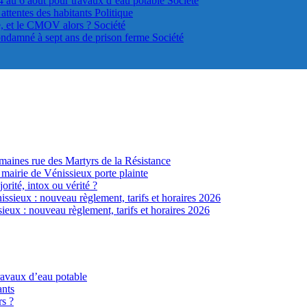
4 au 6 août pour travaux d’eau potable
Société
s attentes des habitants
Politique
le, et le CMOV alors ?
Société
ondamné à sept ans de prison ferme
Société
ines rue des Martyrs de la Résistance
 mairie de Vénissieux porte plainte
jorité, intox ou vérité ?
sieux : nouveau règlement, tarifs et horaires 2026
eux : nouveau règlement, tarifs et horaires 2026
ravaux d’eau potable
ants
rs ?