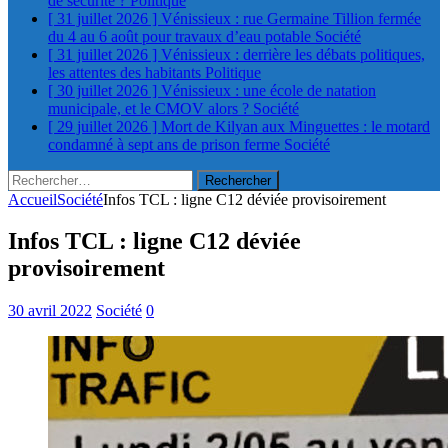
de sécurité ?
Politique
[ 31 juillet 2026 ]
Vénissieux : rue Germaine Tillion fermée
du 4 au 6 août pour travaux d’eau potable
Société
[ 31 juillet 2026 ]
Vénissieux : derrière les débats politiques,
les attentes des habitants
Politique
[ 30 juillet 2026 ]
Vénissieux : une école de natation
municipale, et le CMOV alors ?
Société
[ 29 juillet 2026 ]
Mort de Kilyan aux Minguettes : le motard
condamné à sept ans de prison ferme
Société
Rechercher :
Accueil
Société
Infos TCL : ligne C12 déviée provisoirement
Infos TCL : ligne C12 déviée
provisoirement
30 avril 2022
Société
0