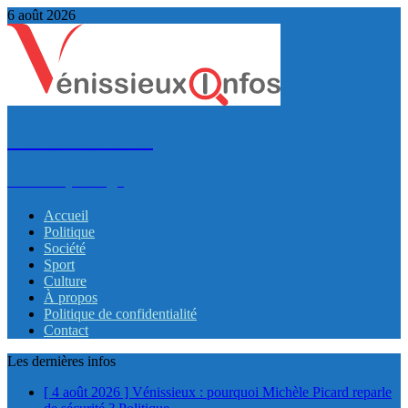
6 août 2026
VénissieuxInfos
Infos et partage
Accueil
Politique
Société
Sport
Culture
À propos
Politique de confidentialité
Contact
Les dernières infos
[ 4 août 2026 ]
Vénissieux : pourquoi Michèle Picard reparle