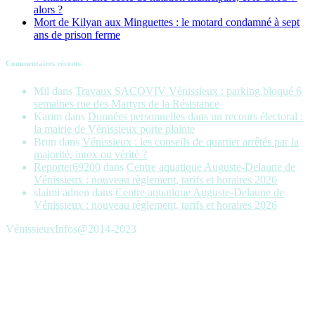
alors ?
Mort de Kilyan aux Minguettes : le motard condamné à sept
ans de prison ferme
Commentaires récents
Mil
dans
Travaux SACOVIV Vénissieux : parking bloqué 6
semaines rue des Martyrs de la Résistance
Karim
dans
Données personnelles dans un recours électoral :
la mairie de Vénissieux porte plainte
Brun
dans
Vénissieux : les conseils de quartier arrêtés par la
majorité, intox ou vérité ?
Reporter69200
dans
Centre aquatique Auguste-Delaune de
Vénissieux : nouveau règlement, tarifs et horaires 2026
slaimi adnen
dans
Centre aquatique Auguste-Delaune de
Vénissieux : nouveau règlement, tarifs et horaires 2026
VénissieuxInfos@2014-2023