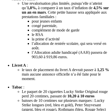
Une revalorisation plus limitée, puisqu’elle n’atteint
qu’
1,8%,
à comparer à un taux d’inflation de
4,5% sur
un an en mars
. Cette petite hausse sera appliquée aux
prestations familiales :
pour jeunes enfants
congé parentale,
complément de mode de garde
le RSA
la prime d’activité
l’allocation de rentrée scolaire, qui sera versé en
août.
l’Allocation adulte handicapé (AAH) passera de
903,60 à 919,86 euros.
Livret A
:
le taux de placement du livret A devrait passer à
1,25 %
mais aucune annonce officielle n’a été faite pour le
moment.
Tabac
:
Le paquet de 20 cigarettes Lucky Strike Original rouge
perd 20 centimes, passant de
10,20 à 10 euros
baisses de 10 centimes sur plusieurs marques : Lucky
Strike longues (red, bleu et gold), Peter Stuyvesant
(argent, bleu et rouge), Rothmans (bleu, Rouge Select