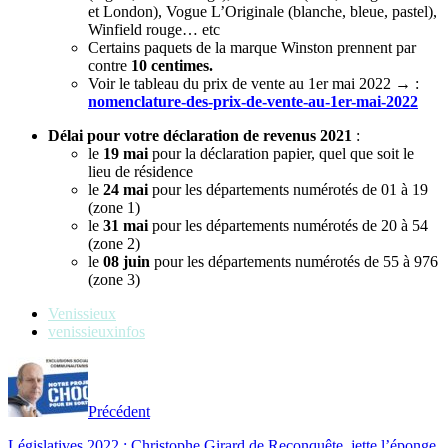
et London), Vogue L’Originale (blanche, bleue, pastel),
Winfield rouge… etc
Certains paquets de la marque Winston prennent par
contre
10 centimes.
Voir le tableau du prix de vente au 1er mai 2022
→
:
nomenclature-des-prix-de-vente-au-1er-mai-2022
Délai pour votre déclaration de revenus 2021
:
le
19 mai
pour la déclaration papier, quel que soit le
lieu de résidence
le
24 mai
pour les départements numérotés de 01 à 19
(zone 1)
le
31 mai
pour les départements numérotés de 20 à 54
(zone 2)
le
08 juin
pour les départements numérotés de 55 à 976
(zone 3)
Venissieux
venissieuxinfos
Précédent
Législatives 2022 : Christophe Girard de Reconquête, jette l’éponge