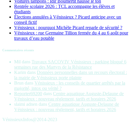
Voitures tampons : Idir Boumertit hausse le ton
Rentrée scolaire 2026 : TCL accompagne les élèves et
étudiants
Élections annulées à Vénissieux ? Picard anticipe avec un
conseil fictif
Vénissieux : pourquoi Michèle Picard reparle de sécurité ?
Vénissieux : rue Germaine Tillion fermée du 4 au 6 août pour
travaux d’eau potable
Commentaires récents
Mil
dans
Travaux SACOVIV Vénissieux : parking bloqué 6
semaines rue des Martyrs de la Résistance
Karim
dans
Données personnelles dans un recours électoral :
la mairie de Vénissieux porte plainte
Brun
dans
Vénissieux : les conseils de quartier arrêtés par la
majorité, intox ou vérité ?
Reporter69200
dans
Centre aquatique Auguste-Delaune de
Vénissieux : nouveau règlement, tarifs et horaires 2026
slaimi adnen
dans
Centre aquatique Auguste-Delaune de
Vénissieux : nouveau règlement, tarifs et horaires 2026
VénissieuxInfos@2014-2023