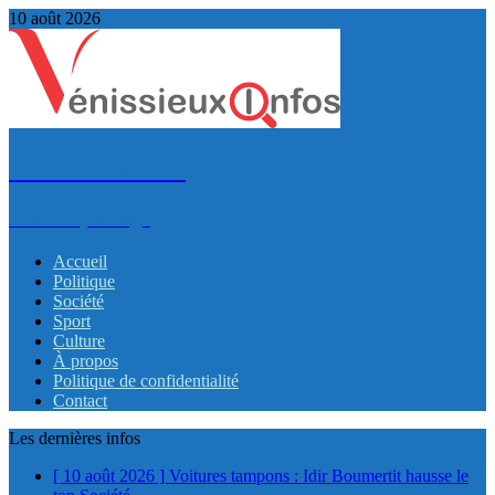
10 août 2026
VénissieuxInfos
Infos et partage
Accueil
Politique
Société
Sport
Culture
À propos
Politique de confidentialité
Contact
Les dernières infos
[ 10 août 2026 ]
Voitures tampons : Idir Boumertit hausse le