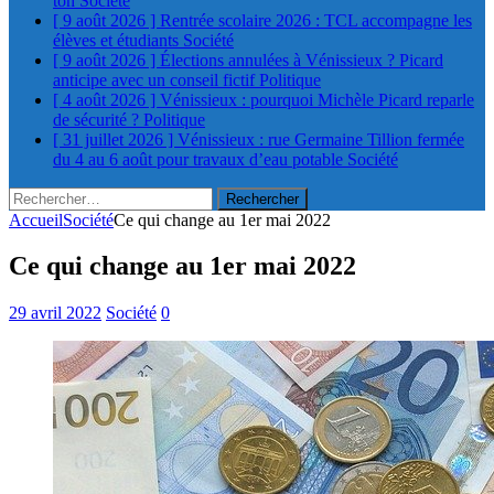
ton
Société
[ 9 août 2026 ]
Rentrée scolaire 2026 : TCL accompagne les
élèves et étudiants
Société
[ 9 août 2026 ]
Élections annulées à Vénissieux ? Picard
anticipe avec un conseil fictif
Politique
[ 4 août 2026 ]
Vénissieux : pourquoi Michèle Picard reparle
de sécurité ?
Politique
[ 31 juillet 2026 ]
Vénissieux : rue Germaine Tillion fermée
du 4 au 6 août pour travaux d’eau potable
Société
Rechercher :
Accueil
Société
Ce qui change au 1er mai 2022
Ce qui change au 1er mai 2022
29 avril 2022
Société
0