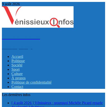
9 août 2026
VénissieuxInfos
Infos et partage
Accueil
Politique
Société
Sport
Culture
À propos
Politique de confidentialité
Contact
Les dernières infos
[ 4 août 2026 ]
Vénissieux : pourquoi Michèle Picard reparle