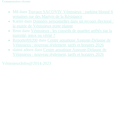
Commentaires récents
Mil
dans
Travaux SACOVIV Vénissieux : parking bloqué 6
semaines rue des Martyrs de la Résistance
Karim
dans
Données personnelles dans un recours électoral :
la mairie de Vénissieux porte plainte
Brun
dans
Vénissieux : les conseils de quartier arrêtés par la
majorité, intox ou vérité ?
Reporter69200
dans
Centre aquatique Auguste-Delaune de
Vénissieux : nouveau règlement, tarifs et horaires 2026
slaimi adnen
dans
Centre aquatique Auguste-Delaune de
Vénissieux : nouveau règlement, tarifs et horaires 2026
VénissieuxInfos@2014-2023