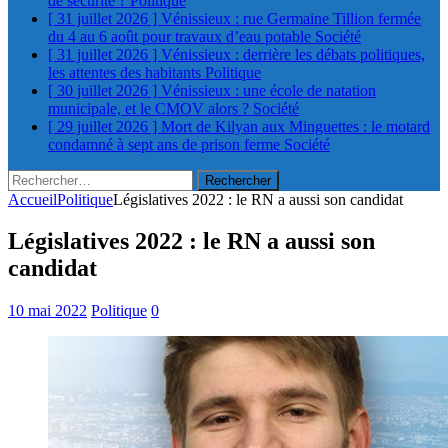
de sécurité ?
Politique
[ 31 juillet 2026 ]
Vénissieux : rue Germaine Tillion fermée
du 4 au 6 août pour travaux d’eau potable
Société
[ 31 juillet 2026 ]
Vénissieux : derrière les débats politiques,
les attentes des habitants
Politique
[ 30 juillet 2026 ]
Vénissieux : une école de natation
municipale, et le CMOV alors ?
Société
[ 29 juillet 2026 ]
Mort de Kilyan aux Minguettes : le motard
condamné à sept ans de prison ferme
Société
Rechercher :
Accueil
Politique
Législatives 2022 : le RN a aussi son candidat
Législatives 2022 : le RN a aussi son
candidat
10 mai 2022
Politique
0