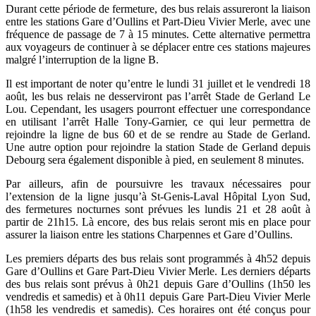
Durant cette période de fermeture, des bus relais assureront la liaison
entre les stations Gare d’Oullins et Part-Dieu Vivier Merle, avec une
fréquence de passage de 7 à 15 minutes. Cette alternative permettra
aux voyageurs de continuer à se déplacer entre ces stations majeures
malgré l’interruption de la ligne B.
Il est important de noter qu’entre le lundi 31 juillet et le vendredi 18
août, les bus relais ne desserviront pas l’arrêt Stade de Gerland Le
Lou. Cependant, les usagers pourront effectuer une correspondance
en utilisant l’arrêt Halle Tony-Garnier, ce qui leur permettra de
rejoindre la ligne de bus 60 et de se rendre au Stade de Gerland.
Une autre option pour rejoindre la station Stade de Gerland depuis
Debourg sera également disponible à pied, en seulement 8 minutes.
Par ailleurs, afin de poursuivre les travaux nécessaires pour
l’extension de la ligne jusqu’à St-Genis-Laval Hôpital Lyon Sud,
des fermetures nocturnes sont prévues les lundis 21 et 28 août à
partir de 21h15. Là encore, des bus relais seront mis en place pour
assurer la liaison entre les stations Charpennes et Gare d’Oullins.
Les premiers départs des bus relais sont programmés à 4h52 depuis
Gare d’Oullins et Gare Part-Dieu Vivier Merle. Les derniers départs
des bus relais sont prévus à 0h21 depuis Gare d’Oullins (1h50 les
vendredis et samedis) et à 0h11 depuis Gare Part-Dieu Vivier Merle
(1h58 les vendredis et samedis). Ces horaires ont été conçus pour