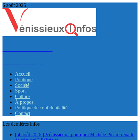
6 août 2026
VénissieuxInfos
Infos et partage
Accueil
Politique
Société
Sport
Culture
À propos
Politique de confidentialité
Contact
Les dernières infos
[ 4 août 2026 ]
Vénissieux : pourquoi Michèle Picard reparle