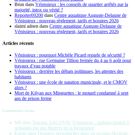
Brun
dans
Vénissieux : les conseils de quartier arrêtés par la
majorité, intox ou vérité ?
Reporter69200
dans
Centre aquatique Auguste-Delaune de
Vénissieux : nouveau règlement, tarifs et horaires 2026
slaimi adnen
dans
Centre aquatique Auguste-Delaune de
Vénissieux : nouveau règlement, tarifs et horaires 2026
Articles récents
Vénissieux : pourquoi Michèle Picard reparle de sécurité ?
Vénissieux : rue Germaine Tillion fermée du 4 au 6 août pour
travaux d’eau potable
Vénissieux : derrière les débats politiques, les attentes des
habitants
Vénissieux : une école de natation municipale, et le CMOV
alors ?
Mort de Kilyan aux Minguettes : le motard condamné à sept
ans de prison ferme
Commentaires récents
Mil
dans
Travaux SACOVIV Vénissieux : parking bloqué 6
semaines rue des Martyrs de la Résistance
Karim
dans
Données personnelles dans un recours électoral :