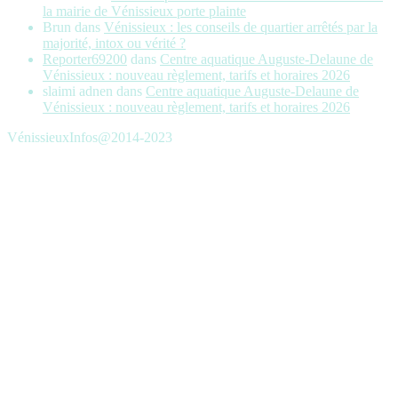
la mairie de Vénissieux porte plainte
Brun
dans
Vénissieux : les conseils de quartier arrêtés par la
majorité, intox ou vérité ?
Reporter69200
dans
Centre aquatique Auguste-Delaune de
Vénissieux : nouveau règlement, tarifs et horaires 2026
slaimi adnen
dans
Centre aquatique Auguste-Delaune de
Vénissieux : nouveau règlement, tarifs et horaires 2026
VénissieuxInfos@2014-2023