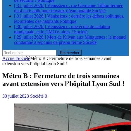
de sécurité ?
Politique
[ 31 juillet 2026 ]
Vénissieux : rue Germaine Tillion fermée
du 4 au 6 août pour travaux d’eau potable
Société
[ 31 juillet 2026 ]
Vénissieux : derrière les débats politiques,
les attentes des habitants
Politique
[ 30 juillet 2026 ]
Vénissieux : une école de natation
municipale, et le CMOV alors ?
Société
[ 29 juillet 2026 ]
Mort de Kilyan aux Minguettes : le motard
condamné à sept ans de prison ferme
Société
Rechercher :
Accueil
Société
Métro B : Fermeture de trois semaines avant
extension vers l’hôpital Lyon Sud !
Métro B : Fermeture de trois semaines
avant extension vers l’hôpital Lyon Sud !
30 juillet 2023
Société
0