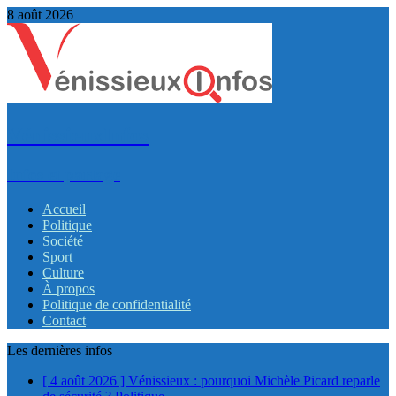
8 août 2026
VénissieuxInfos
Infos et partage
Accueil
Politique
Société
Sport
Culture
À propos
Politique de confidentialité
Contact
Les dernières infos
[ 4 août 2026 ]
Vénissieux : pourquoi Michèle Picard reparle