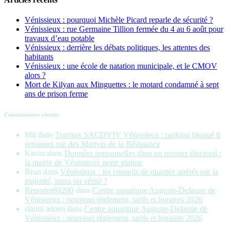
Vénissieux : pourquoi Michèle Picard reparle de sécurité ?
Vénissieux : rue Germaine Tillion fermée du 4 au 6 août pour
travaux d’eau potable
Vénissieux : derrière les débats politiques, les attentes des
habitants
Vénissieux : une école de natation municipale, et le CMOV
alors ?
Mort de Kilyan aux Minguettes : le motard condamné à sept
ans de prison ferme
Commentaires récents
Mil
dans
Travaux SACOVIV Vénissieux : parking bloqué 6
semaines rue des Martyrs de la Résistance
Karim
dans
Données personnelles dans un recours électoral :
la mairie de Vénissieux porte plainte
Brun
dans
Vénissieux : les conseils de quartier arrêtés par la
majorité, intox ou vérité ?
Reporter69200
dans
Centre aquatique Auguste-Delaune de
Vénissieux : nouveau règlement, tarifs et horaires 2026
slaimi adnen
dans
Centre aquatique Auguste-Delaune de
Vénissieux : nouveau règlement, tarifs et horaires 2026