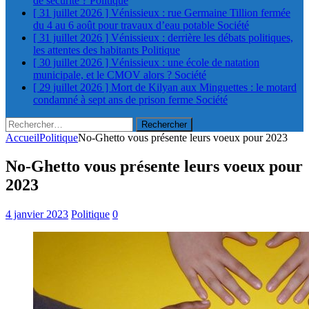
de sécurité ?
Politique
[ 31 juillet 2026 ]
Vénissieux : rue Germaine Tillion fermée
du 4 au 6 août pour travaux d’eau potable
Société
[ 31 juillet 2026 ]
Vénissieux : derrière les débats politiques,
les attentes des habitants
Politique
[ 30 juillet 2026 ]
Vénissieux : une école de natation
municipale, et le CMOV alors ?
Société
[ 29 juillet 2026 ]
Mort de Kilyan aux Minguettes : le motard
condamné à sept ans de prison ferme
Société
Rechercher :
Accueil
Politique
No-Ghetto vous présente leurs voeux pour 2023
No-Ghetto vous présente leurs voeux pour
2023
4 janvier 2023
Politique
0