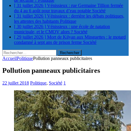
de sécurité ?
Politique
[ 31 juillet 2026 ]
Vénissieux : rue Germaine Tillion fermée
du 4 au 6 août pour travaux d’eau potable
Société
[ 31 juillet 2026 ]
Vénissieux : derrière les débats politiques,
les attentes des habitants
Politique
[ 30 juillet 2026 ]
Vénissieux : une école de natation
municipale, et le CMOV alors ?
Société
[ 29 juillet 2026 ]
Mort de Kilyan aux Minguettes : le motard
condamné à sept ans de prison ferme
Société
Rechercher :
Accueil
Politique
Pollution panneaux publicitaires
Pollution panneaux publicitaires
22 juillet 2018
Politique
,
Société
1