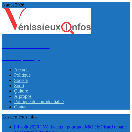
8 août 2026
VénissieuxInfos
Infos et partage
Accueil
Politique
Société
Sport
Culture
À propos
Politique de confidentialité
Contact
Les dernières infos
[ 4 août 2026 ]
Vénissieux : pourquoi Michèle Picard reparle