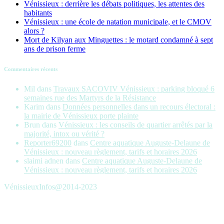
Vénissieux : derrière les débats politiques, les attentes des
habitants
Vénissieux : une école de natation municipale, et le CMOV
alors ?
Mort de Kilyan aux Minguettes : le motard condamné à sept
ans de prison ferme
Commentaires récents
Mil
dans
Travaux SACOVIV Vénissieux : parking bloqué 6
semaines rue des Martyrs de la Résistance
Karim
dans
Données personnelles dans un recours électoral :
la mairie de Vénissieux porte plainte
Brun
dans
Vénissieux : les conseils de quartier arrêtés par la
majorité, intox ou vérité ?
Reporter69200
dans
Centre aquatique Auguste-Delaune de
Vénissieux : nouveau règlement, tarifs et horaires 2026
slaimi adnen
dans
Centre aquatique Auguste-Delaune de
Vénissieux : nouveau règlement, tarifs et horaires 2026
VénissieuxInfos@2014-2023