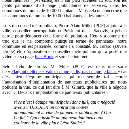
notamment les «
pré-enseignes »
sur pied (scellées au sol), soit les
petits panneaux d’affichage publicitaires de services, dans les
communes de moins de 10 000 habitants. Mais cela ne concerne que
les communes de moins de 10 000 habitants, et les autres ?
Lors du conseil métropolitain, Pierre Alain Millet (PCF) adjoint à la
ville, conseiller métropolitain et Président de la Sacoviv, a pris la
parole pour dénoncer cette forme de pollution. Heu, y a comme un
truc que je ne comprend puisqu’en terme de panneaux, notre
commune en est parsemée, comme l’a constaté, M. Girard (Divers
Droite) élu d’opposition et conseiller métropolitain qui a posté une
vidéo sur sa page
FaceBook
et son site internet
Selon l’élu de droite, M. Millet (PCF) est dans une sorte
de «
Flagrant délit de « Faites ce que je dis, pas ce que je fais »
»
car
c’est bien l’équipe municipale qui me semble t-il accorde
l’autorisation d’implantation de panneaux publicitaires qui nous
polluent la vue, ce qui fait dire à M. Girard, que la ville a négocié
avec JC Decaux l’implantation de panneaux publicitaires :
si ce n’est l’équipe municipale [donc lui], qui a négocié
avec JC DECAUX un contrat qui couvre
abondamment la ville de panneaux publicitaire ? Qui
l’a fait ? Qui a installé un panneau lumineux aux
couleurs de la ville place Léon Sublet ?