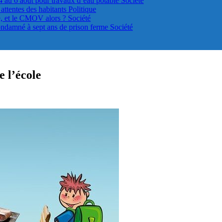
4 au 6 août pour travaux d’eau potable
Société
s attentes des habitants
Politique
le, et le CMOV alors ?
Société
ondamné à sept ans de prison ferme
Société
e l’école