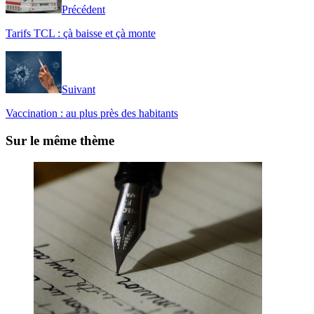
Précédent
Tarifs TCL : çà baisse et çà monte
Suivant
Vaccination : au plus près des habitants
Sur le même thème