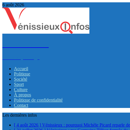
6 août 2026
VénissieuxInfos
Infos et partage
Accueil
Politique
Société
Sport
Culture
À propos
Politique de confidentialité
Contact
Les dernières infos
[ 4 août 2026 ]
Vénissieux : pourquoi Michèle Picard reparle de