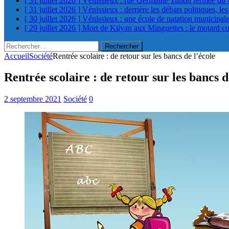
[ 31 juillet 2026 ]
Vénissieux : rue Germaine Tillion fermée du 
[ 31 juillet 2026 ]
Vénissieux : derrière les débats politiques, le
[ 30 juillet 2026 ]
Vénissieux : une école de natation municipa
[ 29 juillet 2026 ]
Mort de Kilyan aux Minguettes : le motard c
Rechercher :
Accueil
Société
Rentrée scolaire : de retour sur les bancs de l’école
Rentrée scolaire : de retour sur les bancs d
2 septembre 2021
Société
0