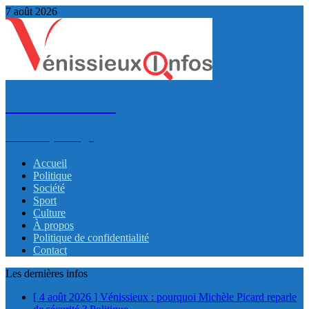
7 août 2026
VénissieuxInfos
Infos et partage
Accueil
Politique
Société
Sport
Culture
À propos
Politique de confidentialité
Contact
Les dernières infos
[ 4 août 2026 ]
Vénissieux : pourquoi Michèle Picard reparle