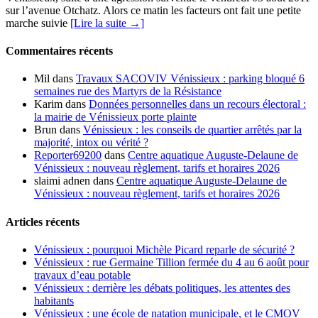
sur l’avenue Otchatz. Alors ce matin les facteurs ont fait une petite
marche suivie
[Lire la suite →]
Commentaires récents
Mil
dans
Travaux SACOVIV Vénissieux : parking bloqué 6
semaines rue des Martyrs de la Résistance
Karim
dans
Données personnelles dans un recours électoral :
la mairie de Vénissieux porte plainte
Brun
dans
Vénissieux : les conseils de quartier arrêtés par la
majorité, intox ou vérité ?
Reporter69200
dans
Centre aquatique Auguste-Delaune de
Vénissieux : nouveau règlement, tarifs et horaires 2026
slaimi adnen
dans
Centre aquatique Auguste-Delaune de
Vénissieux : nouveau règlement, tarifs et horaires 2026
Articles récents
Vénissieux : pourquoi Michèle Picard reparle de sécurité ?
Vénissieux : rue Germaine Tillion fermée du 4 au 6 août pour
travaux d’eau potable
Vénissieux : derrière les débats politiques, les attentes des
habitants
Vénissieux : une école de natation municipale, et le CMOV