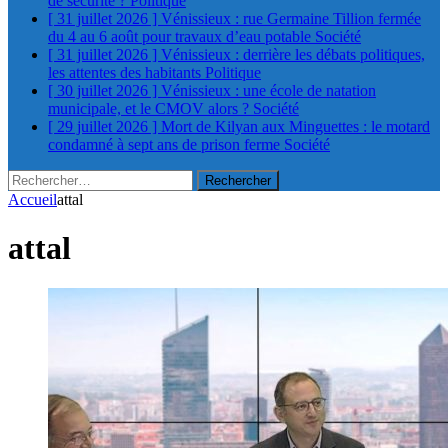
de sécurité ?
Politique
[ 31 juillet 2026 ]
Vénissieux : rue Germaine Tillion fermée
du 4 au 6 août pour travaux d’eau potable
Société
[ 31 juillet 2026 ]
Vénissieux : derrière les débats politiques,
les attentes des habitants
Politique
[ 30 juillet 2026 ]
Vénissieux : une école de natation
municipale, et le CMOV alors ?
Société
[ 29 juillet 2026 ]
Mort de Kilyan aux Minguettes : le motard
condamné à sept ans de prison ferme
Société
Rechercher :
Accueil
attal
attal