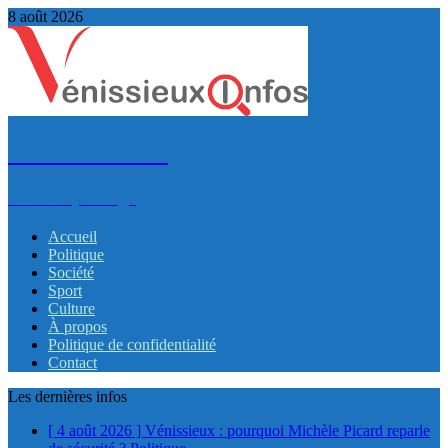
8 août 2026
VénissieuxInfos
Infos et partage
Accueil
Politique
Société
Sport
Culture
À propos
Politique de confidentialité
Contact
Les dernières infos
[ 4 août 2026 ]
Vénissieux : pourquoi Michèle Picard reparle