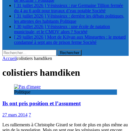
de sécurité ?
Politique
[ 31 juillet 2026 ]
Vénissieux : rue Germaine Tillion fermée
du 4 au 6 août pour travaux d’eau potable
Société
[ 31 juillet 2026 ]
Vénissieux : derrière les débats politiques,
les attentes des habitants
Politique
[ 30 juillet 2026 ]
Vénissieux : une école de natation
municipale, et le CMOV alors ?
Société
[ 29 juillet 2026 ]
Mort de Kilyan aux Minguettes : le motard
condamné à sept ans de prison ferme
Société
Rechercher :
Accueil
colistiers hamdiken
colistiers hamdiken
Politique
Ils ont pris position et l’assument
27 mars 2014
7
Les ralliements à Christophe Girard se font de plus en plus même au
sein de la population. Mais on sent que les vénissians sont encore