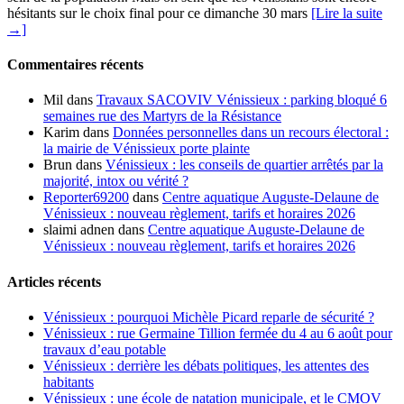
hésitants sur le choix final pour ce dimanche 30 mars
[Lire la suite
→]
Commentaires récents
Mil
dans
Travaux SACOVIV Vénissieux : parking bloqué 6
semaines rue des Martyrs de la Résistance
Karim
dans
Données personnelles dans un recours électoral :
la mairie de Vénissieux porte plainte
Brun
dans
Vénissieux : les conseils de quartier arrêtés par la
majorité, intox ou vérité ?
Reporter69200
dans
Centre aquatique Auguste-Delaune de
Vénissieux : nouveau règlement, tarifs et horaires 2026
slaimi adnen
dans
Centre aquatique Auguste-Delaune de
Vénissieux : nouveau règlement, tarifs et horaires 2026
Articles récents
Vénissieux : pourquoi Michèle Picard reparle de sécurité ?
Vénissieux : rue Germaine Tillion fermée du 4 au 6 août pour
travaux d’eau potable
Vénissieux : derrière les débats politiques, les attentes des
habitants
Vénissieux : une école de natation municipale, et le CMOV