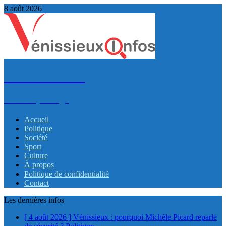
8 août 2026
VénissieuxInfos
Infos et partage
Accueil
Politique
Société
Sport
Culture
À propos
Politique de confidentialité
Contact
Les dernières infos
[ 4 août 2026 ]
Vénissieux : pourquoi Michèle Picard reparle