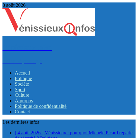
8 août 2026
VénissieuxInfos
Infos et partage
Accueil
Politique
Société
Sport
Culture
À propos
Politique de confidentialité
Contact
Les dernières infos
[ 4 août 2026 ]
Vénissieux : pourquoi Michèle Picard reparle