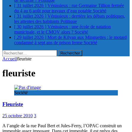
de sécurité ?
Politique
[ 31 juillet 2026 ]
Vénissieux : rue Germaine Tillion fermée
du 4 au 6 août pour travaux d’eau potable
Société
[ 31 juillet 2026 ]
Vénissieux : derrière les débats politiques,
les attentes des habitants
Politique
[ 30 juillet 2026 ]
Vénissieux : une école de natation
municipale, et le CMOV alors ?
Société
[ 29 juillet 2026 ]
Mort de Kilyan aux Minguettes : le motard
condamné à sept ans de prison ferme
Société
Rechercher :
Accueil
fleuriste
fleuriste
Société
Fleuriste
25 octobre 2010
3
A l’angle de la rue Paul Bert et Jules-Ferry, l’OPAC construit un
immeuble assez imposant. Dans cet immeuble, il est prévu des