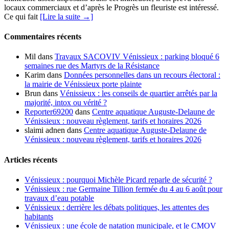
locaux commerciaux et d’après le Progrès un fleuriste est intéressé.
Ce qui fait
[Lire la suite →]
Commentaires récents
Mil
dans
Travaux SACOVIV Vénissieux : parking bloqué 6
semaines rue des Martyrs de la Résistance
Karim
dans
Données personnelles dans un recours électoral :
la mairie de Vénissieux porte plainte
Brun
dans
Vénissieux : les conseils de quartier arrêtés par la
majorité, intox ou vérité ?
Reporter69200
dans
Centre aquatique Auguste-Delaune de
Vénissieux : nouveau règlement, tarifs et horaires 2026
slaimi adnen
dans
Centre aquatique Auguste-Delaune de
Vénissieux : nouveau règlement, tarifs et horaires 2026
Articles récents
Vénissieux : pourquoi Michèle Picard reparle de sécurité ?
Vénissieux : rue Germaine Tillion fermée du 4 au 6 août pour
travaux d’eau potable
Vénissieux : derrière les débats politiques, les attentes des
habitants
Vénissieux : une école de natation municipale, et le CMOV