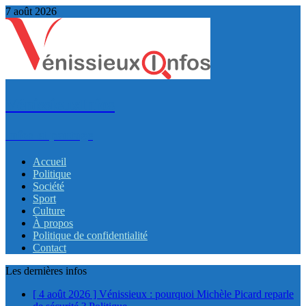
7 août 2026
VénissieuxInfos
Infos et partage
Accueil
Politique
Société
Sport
Culture
À propos
Politique de confidentialité
Contact
Les dernières infos
[ 4 août 2026 ]
Vénissieux : pourquoi Michèle Picard reparle