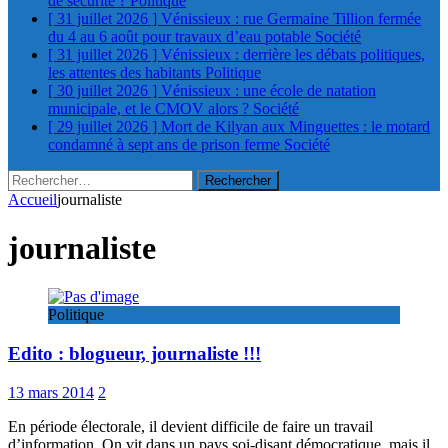
de sécurité ?
Politique
[ 31 juillet 2026 ]
Vénissieux : rue Germaine Tillion fermée
du 4 au 6 août pour travaux d’eau potable
Société
[ 31 juillet 2026 ]
Vénissieux : derrière les débats politiques,
les attentes des habitants
Politique
[ 30 juillet 2026 ]
Vénissieux : une école de natation
municipale, et le CMOV alors ?
Société
[ 29 juillet 2026 ]
Mort de Kilyan aux Minguettes : le motard
condamné à sept ans de prison ferme
Société
Rechercher :
Accueil
journaliste
journaliste
Politique
Edito : blogueur, journaliste !!!
13 mars 2014
2
En période électorale, il devient difficile de faire un travail
d’information. On vit dans un pays soi-disant démocratique, mais il