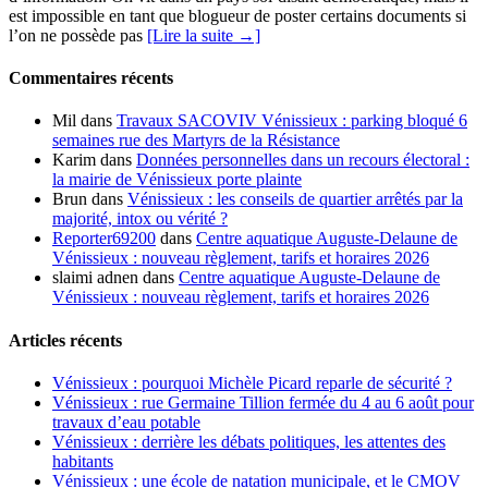
est impossible en tant que blogueur de poster certains documents si
l’on ne possède pas
[Lire la suite →]
Commentaires récents
Mil
dans
Travaux SACOVIV Vénissieux : parking bloqué 6
semaines rue des Martyrs de la Résistance
Karim
dans
Données personnelles dans un recours électoral :
la mairie de Vénissieux porte plainte
Brun
dans
Vénissieux : les conseils de quartier arrêtés par la
majorité, intox ou vérité ?
Reporter69200
dans
Centre aquatique Auguste-Delaune de
Vénissieux : nouveau règlement, tarifs et horaires 2026
slaimi adnen
dans
Centre aquatique Auguste-Delaune de
Vénissieux : nouveau règlement, tarifs et horaires 2026
Articles récents
Vénissieux : pourquoi Michèle Picard reparle de sécurité ?
Vénissieux : rue Germaine Tillion fermée du 4 au 6 août pour
travaux d’eau potable
Vénissieux : derrière les débats politiques, les attentes des
habitants
Vénissieux : une école de natation municipale, et le CMOV