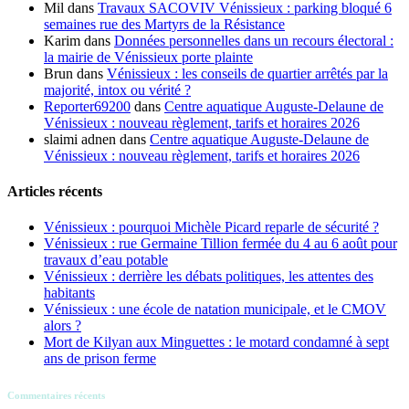
Mil
dans
Travaux SACOVIV Vénissieux : parking bloqué 6
semaines rue des Martyrs de la Résistance
Karim
dans
Données personnelles dans un recours électoral :
la mairie de Vénissieux porte plainte
Brun
dans
Vénissieux : les conseils de quartier arrêtés par la
majorité, intox ou vérité ?
Reporter69200
dans
Centre aquatique Auguste-Delaune de
Vénissieux : nouveau règlement, tarifs et horaires 2026
slaimi adnen
dans
Centre aquatique Auguste-Delaune de
Vénissieux : nouveau règlement, tarifs et horaires 2026
Articles récents
Vénissieux : pourquoi Michèle Picard reparle de sécurité ?
Vénissieux : rue Germaine Tillion fermée du 4 au 6 août pour
travaux d’eau potable
Vénissieux : derrière les débats politiques, les attentes des
habitants
Vénissieux : une école de natation municipale, et le CMOV
alors ?
Mort de Kilyan aux Minguettes : le motard condamné à sept
ans de prison ferme
Commentaires récents