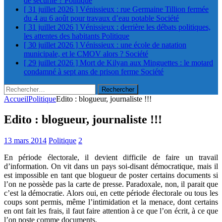
de sécurité ?
Politique
[ 31 juillet 2026 ]
Vénissieux : rue Germaine Tillion fermée
du 4 au 6 août pour travaux d’eau potable
Société
[ 31 juillet 2026 ]
Vénissieux : derrière les débats politiques,
les attentes des habitants
Politique
[ 30 juillet 2026 ]
Vénissieux : une école de natation
municipale, et le CMOV alors ?
Société
[ 29 juillet 2026 ]
Mort de Kilyan aux Minguettes : le motard
condamné à sept ans de prison ferme
Société
Rechercher :
Accueil
Politique
Edito : blogueur, journaliste !!!
Edito : blogueur, journaliste !!!
13 mars 2014
Politique
2
En période électorale, il devient difficile de faire un travail
d’information. On vit dans un pays soi-disant démocratique, mais il
est impossible en tant que blogueur de poster certains documents si
l’on ne possède pas la carte de presse. Paradoxale, non, il parait que
c’est la démocratie. Alors oui, en cette période électorale ou tous les
coups sont permis, même l’intimidation et la menace, dont certains
en ont fait les frais, il faut faire attention à ce que l’on écrit, à ce que
l’on poste comme documents.