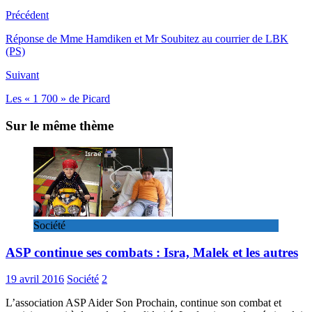
Précédent
Réponse de Mme Hamdiken et Mr Soubitez au courrier de LBK
(PS)
Suivant
Les « 1 700 » de Picard
Sur le même thème
Société
ASP continue ses combats : Isra, Malek et les autres
19 avril 2016
Société
2
L’association ASP Aider Son Prochain, continue son combat et