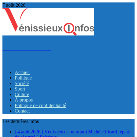
7 août 2026
VénissieuxInfos
Infos et partage
Accueil
Politique
Société
Sport
Culture
À propos
Politique de confidentialité
Contact
Les dernières infos
[ 4 août 2026 ]
Vénissieux : pourquoi Michèle Picard reparle