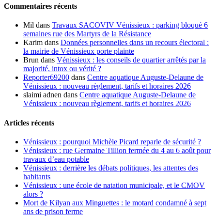
Commentaires récents
Mil
dans
Travaux SACOVIV Vénissieux : parking bloqué 6
semaines rue des Martyrs de la Résistance
Karim
dans
Données personnelles dans un recours électoral :
la mairie de Vénissieux porte plainte
Brun
dans
Vénissieux : les conseils de quartier arrêtés par la
majorité, intox ou vérité ?
Reporter69200
dans
Centre aquatique Auguste-Delaune de
Vénissieux : nouveau règlement, tarifs et horaires 2026
slaimi adnen
dans
Centre aquatique Auguste-Delaune de
Vénissieux : nouveau règlement, tarifs et horaires 2026
Articles récents
Vénissieux : pourquoi Michèle Picard reparle de sécurité ?
Vénissieux : rue Germaine Tillion fermée du 4 au 6 août pour
travaux d’eau potable
Vénissieux : derrière les débats politiques, les attentes des
habitants
Vénissieux : une école de natation municipale, et le CMOV
alors ?
Mort de Kilyan aux Minguettes : le motard condamné à sept
ans de prison ferme