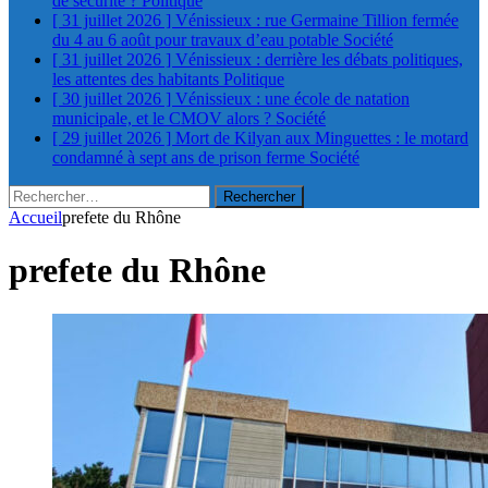
de sécurité ?
Politique
[ 31 juillet 2026 ]
Vénissieux : rue Germaine Tillion fermée
du 4 au 6 août pour travaux d’eau potable
Société
[ 31 juillet 2026 ]
Vénissieux : derrière les débats politiques,
les attentes des habitants
Politique
[ 30 juillet 2026 ]
Vénissieux : une école de natation
municipale, et le CMOV alors ?
Société
[ 29 juillet 2026 ]
Mort de Kilyan aux Minguettes : le motard
condamné à sept ans de prison ferme
Société
Rechercher :
Accueil
prefete du Rhône
prefete du Rhône