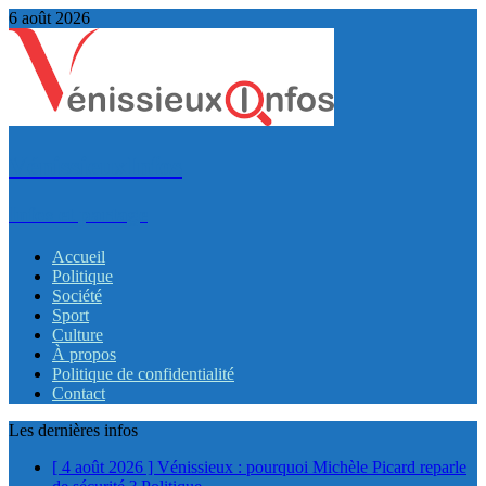
6 août 2026
VénissieuxInfos
Infos et partage
Accueil
Politique
Société
Sport
Culture
À propos
Politique de confidentialité
Contact
Les dernières infos
[ 4 août 2026 ]
Vénissieux : pourquoi Michèle Picard reparle