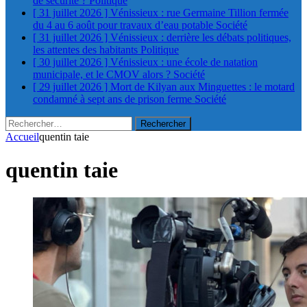
de sécurité ?
Politique
[ 31 juillet 2026 ]
Vénissieux : rue Germaine Tillion fermée
du 4 au 6 août pour travaux d’eau potable
Société
[ 31 juillet 2026 ]
Vénissieux : derrière les débats politiques,
les attentes des habitants
Politique
[ 30 juillet 2026 ]
Vénissieux : une école de natation
municipale, et le CMOV alors ?
Société
[ 29 juillet 2026 ]
Mort de Kilyan aux Minguettes : le motard
condamné à sept ans de prison ferme
Société
Rechercher :
Accueil
quentin taie
quentin taie