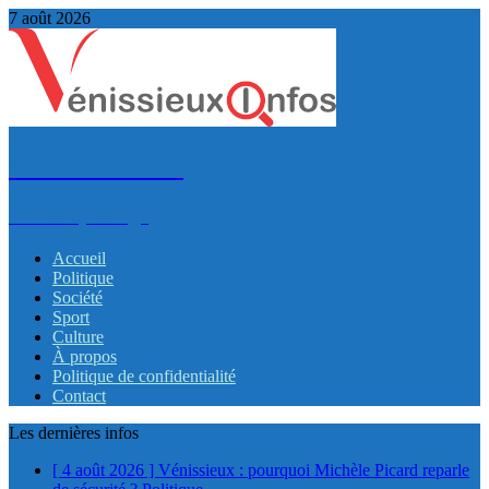
7 août 2026
VénissieuxInfos
Infos et partage
Accueil
Politique
Société
Sport
Culture
À propos
Politique de confidentialité
Contact
Les dernières infos
[ 4 août 2026 ]
Vénissieux : pourquoi Michèle Picard reparle