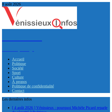
8 août 2026
VénissieuxInfos
Infos et partage
Accueil
Politique
Société
Sport
Culture
À propos
Politique de confidentialité
Contact
Les dernières infos
[ 4 août 2026 ]
Vénissieux : pourquoi Michèle Picard reparle