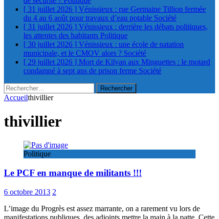
de sécurité ?
Politique
[ 31 juillet 2026 ]
Vénissieux : rue Germaine Tillion fermée
du 4 au 6 août pour travaux d’eau potable
Société
[ 31 juillet 2026 ]
Vénissieux : derrière les débats politiques,
les attentes des habitants
Politique
[ 30 juillet 2026 ]
Vénissieux : une école de natation
municipale, et le CMOV alors ?
Société
[ 29 juillet 2026 ]
Mort de Kilyan aux Minguettes : le motard
condamné à sept ans de prison ferme
Société
Rechercher :
Accueil
thivillier
thivillier
Politique
Le PCF en manque de militants !!!
6 octobre 2013
2
L’image du Progrès est assez marrante, on a rarement vu lors de
manifestations publiques, des adjoints mettre la main à la patte. Cette