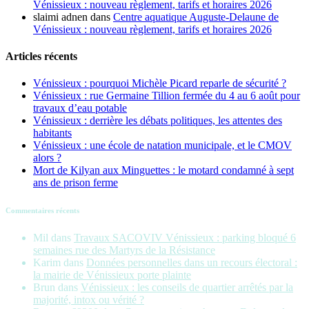
Vénissieux : nouveau règlement, tarifs et horaires 2026
slaimi adnen
dans
Centre aquatique Auguste-Delaune de
Vénissieux : nouveau règlement, tarifs et horaires 2026
Articles récents
Vénissieux : pourquoi Michèle Picard reparle de sécurité ?
Vénissieux : rue Germaine Tillion fermée du 4 au 6 août pour
travaux d’eau potable
Vénissieux : derrière les débats politiques, les attentes des
habitants
Vénissieux : une école de natation municipale, et le CMOV
alors ?
Mort de Kilyan aux Minguettes : le motard condamné à sept
ans de prison ferme
Commentaires récents
Mil
dans
Travaux SACOVIV Vénissieux : parking bloqué 6
semaines rue des Martyrs de la Résistance
Karim
dans
Données personnelles dans un recours électoral :
la mairie de Vénissieux porte plainte
Brun
dans
Vénissieux : les conseils de quartier arrêtés par la
majorité, intox ou vérité ?