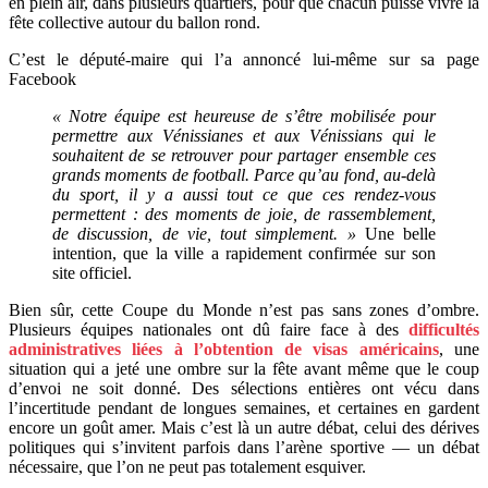
en plein air, dans plusieurs quartiers, pour que chacun puisse vivre la
fête collective autour du ballon rond.
C’est le député-maire qui l’a annoncé lui-même sur sa page
Facebook
« Notre équipe est heureuse de s’être mobilisée pour
permettre aux Vénissianes et aux Vénissians qui le
souhaitent de se retrouver pour partager ensemble ces
grands moments de football. Parce qu’au fond, au-delà
du sport, il y a aussi tout ce que ces rendez-vous
permettent : des moments de joie, de rassemblement,
de discussion, de vie, tout simplement. »
Une belle
intention, que la ville a rapidement confirmée sur son
site officiel.
Bien sûr, cette Coupe du Monde n’est pas sans zones d’ombre.
Plusieurs équipes nationales ont dû faire face à des
difficultés
administratives liées à l’obtention de visas américains
, une
situation qui a jeté une ombre sur la fête avant même que le coup
d’envoi ne soit donné. Des sélections entières ont vécu dans
l’incertitude pendant de longues semaines, et certaines en gardent
encore un goût amer. Mais c’est là un autre débat, celui des dérives
politiques qui s’invitent parfois dans l’arène sportive — un débat
nécessaire, que l’on ne peut pas totalement esquiver.