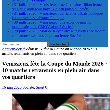
de sécurité ?
Politique
[ 31 juillet 2026 ]
Vénissieux : rue Germaine Tillion fermée
du 4 au 6 août pour travaux d’eau potable
Société
[ 31 juillet 2026 ]
Vénissieux : derrière les débats politiques,
les attentes des habitants
Politique
[ 30 juillet 2026 ]
Vénissieux : une école de natation
municipale, et le CMOV alors ?
Société
[ 29 juillet 2026 ]
Mort de Kilyan aux Minguettes : le motard
condamné à sept ans de prison ferme
Société
Rechercher :
Accueil
Société
Vénissieux fête la Coupe du Monde 2026 : 10
matchs retransmis en plein air dans vos quartiers
Vénissieux fête la Coupe du Monde 2026 :
10 matchs retransmis en plein air dans
vos quartiers
16 juin 2026
Société
,
Sport
0