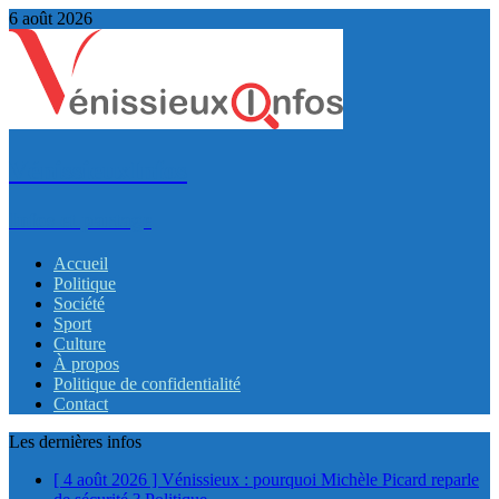
6 août 2026
VénissieuxInfos
Infos et partage
Accueil
Politique
Société
Sport
Culture
À propos
Politique de confidentialité
Contact
Les dernières infos
[ 4 août 2026 ]
Vénissieux : pourquoi Michèle Picard reparle