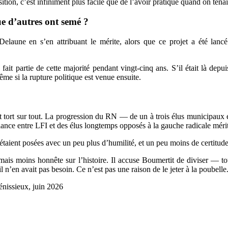
ion, c’est infiniment plus facile que de l’avoir pratiqué quand on tenait 
ue d’autres ont semé ?
Delaune en s’en attribuant le mérite, alors que ce projet a été lancé
t partie de cette majorité pendant vingt-cinq ans. S’il était là depuis 
me si la rupture politique est venue ensuite.
t tort sur tout. La progression du RN — de un à trois élus municipaux 
liance entre LFI et des élus longtemps opposés à la gauche radicale méri
s étaient posées avec un peu plus d’humilité, et un peu moins de certitud
mais moins honnête sur l’histoire. Il accuse Boumertit de diviser — to
’en avait pas besoin. Ce n’est pas une raison de le jeter à la poubelle. 
nissieux, juin 2026