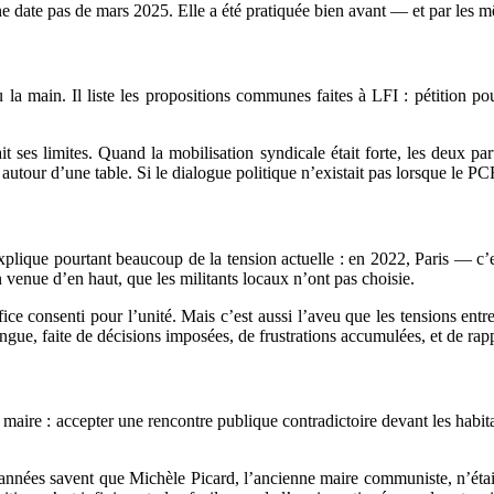
ne date pas de mars 2025. Elle a été pratiquée bien avant — et par les 
 main. Il liste les propositions communes faites à LFI : pétition pour
t ses limites. Quand la mobilisation syndicale était forte, les deux par
s autour d’une table. Si le dialogue politique n’existait pas lorsque le P
xplique pourtant beaucoup de la tension actuelle : en 2022, Paris — c
 venue d’en haut, que les militants locaux n’ont pas choisie.
ice consenti pour l’unité. Mais c’est aussi l’aveu que les tensions en
ongue, faite de décisions imposées, de frustrations accumulées, et de rap
 maire : accepter une rencontre publique contradictoire devant les habitan
es années savent que Michèle Picard, l’ancienne maire communiste, n’éta