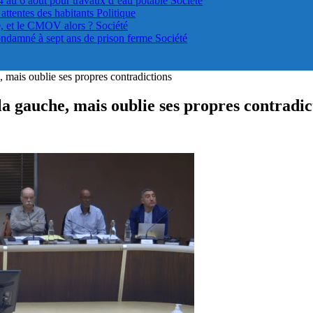
4 au 6 août pour travaux d’eau potable
Société
s attentes des habitants
Politique
le, et le CMOV alors ?
Société
ondamné à sept ans de prison ferme
Société
 mais oublie ses propres contradictions
la gauche, mais oublie ses propres contradic