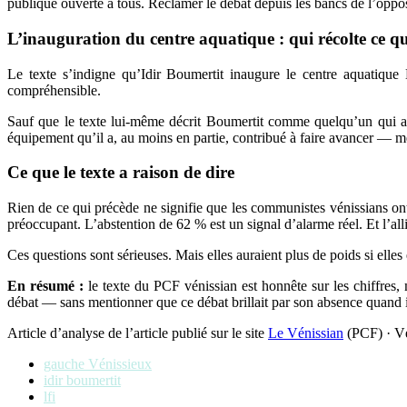
publique ouverte à tous. Réclamer le débat depuis les bancs de l’opposit
L’inauguration du centre aquatique : qui récolte ce q
Le texte s’indigne qu’Idir Boumertit inaugure le centre aquatique 
compréhensible.
Sauf que le texte lui-même décrit Boumertit comme quelqu’un qui a fai
équipement qu’il a, au moins en partie, contribué à faire avancer — mê
Ce que le texte a raison de dire
Rien de ce qui précède ne signifie que les communistes vénissians on
préoccupant. L’abstention de 62 % est un signal d’alarme réel. Et l’al
Ces questions sont sérieuses. Mais elles auraient plus de poids si elle
En résumé :
le texte du PCF vénissian est honnête sur les chiffres, 
débat — sans mentionner que ce débat brillait par son absence quand il n
Article d’analyse de l’article publié sur le site
Le Vénissian
(PCF) · Vé
gauche Vénissieux
idir boumertit
lfi