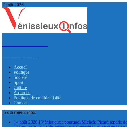
7 août 2026
VénissieuxInfos
Infos et partage
Accueil
Politique
Société
Sport
Culture
À propos
Politique de confidentialité
Contact
Les dernières infos
[ 4 août 2026 ]
Vénissieux : pourquoi Michèle Picard reparle de