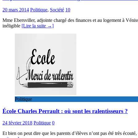
20 mars 2014
Politique
,
Société
10
Mme Ebersviller, adjointe chargé des finances et au logement à Vénissi
inéligible
[Lire la suite →]
Politique
École Charles Perrault : où sont les ralentisseurs ?
24 février 2018
Politique
0
Et bien on peut dire que les parents d’élèves n’ont pas été très écouté,