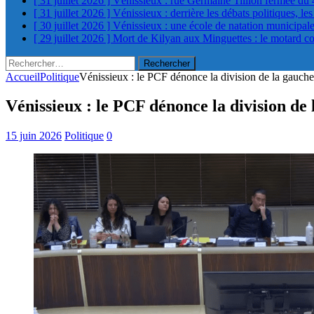
[ 31 juillet 2026 ]
Vénissieux : rue Germaine Tillion fermée du 
[ 31 juillet 2026 ]
Vénissieux : derrière les débats politiques, le
[ 30 juillet 2026 ]
Vénissieux : une école de natation municipa
[ 29 juillet 2026 ]
Mort de Kilyan aux Minguettes : le motard c
Rechercher :
Accueil
Politique
Vénissieux : le PCF dénonce la division de la gauche,
Vénissieux : le PCF dénonce la division de 
15 juin 2026
Politique
0