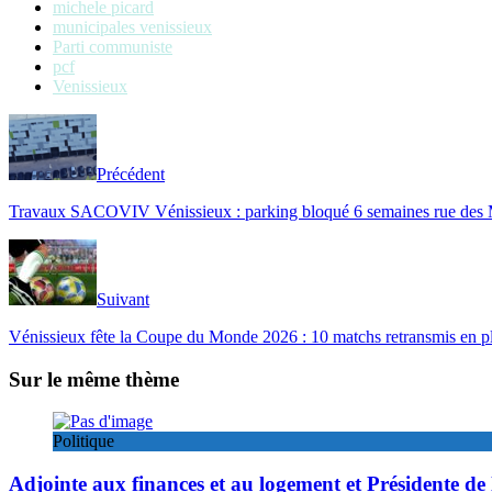
michele picard
municipales venissieux
Parti communiste
pcf
Venissieux
Précédent
Travaux SACOVIV Vénissieux : parking bloqué 6 semaines rue des M
Suivant
Vénissieux fête la Coupe du Monde 2026 : 10 matchs retransmis en ple
Sur le même thème
Politique
Adjointe aux finances et au logement et Présidente de 