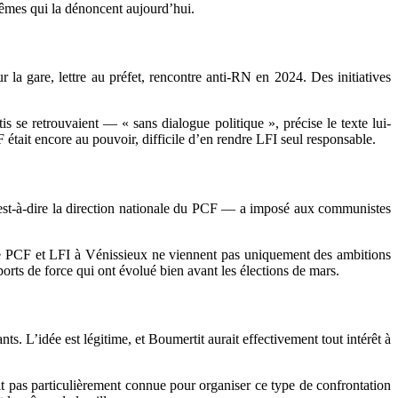
mêmes qui la dénoncent aujourd’hui.
 la gare, lettre au préfet, rencontre anti-RN en 2024. Des initiatives
tis se retrouvaient — « sans dialogue politique », précise le texte lui-
CF était encore au pouvoir, difficile d’en rendre LFI seul responsable.
’est-à-dire la direction nationale du PCF — a imposé aux communistes
tre PCF et LFI à Vénissieux ne viennent pas uniquement des ambitions
ports de force qui ont évolué bien avant les élections de mars.
ts. L’idée est légitime, et Boumertit aurait effectivement tout intérêt à
it pas particulièrement connue pour organiser ce type de confrontation