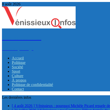
8 août 2026
VénissieuxInfos
Infos et partage
Accueil
Politique
Société
Sport
Culture
À propos
Politique de confidentialité
Contact
Les dernières infos
[ 4 août 2026 ]
Vénissieux : pourquoi Michèle Picard reparle de