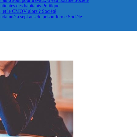
4 au 6 août pour travaux d’eau potable
Société
s attentes des habitants
Politique
le, et le CMOV alors ?
Société
ondamné à sept ans de prison ferme
Société