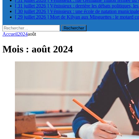
[ 31 juillet 2026 ]
Vénissieux : rue Germaine Tillion fermée du 
[ 31 juillet 2026 ]
Vénissieux : derrière les débats politiques, le
[ 30 juillet 2026 ]
Vénissieux : une école de natation municipa
[ 29 juillet 2026 ]
Mort de Kilyan aux Minguettes : le motard c
Rechercher :
Accueil
2024
août
Mois :
août 2024