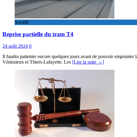
Société
Reprise partielle du tram T4
24 août 2024
0
Il faudra patienter encore quelques jours avant de pouvoir emprunter l
Vénissieux et Thiers-Lafayette. Les
[Lire la suite →]