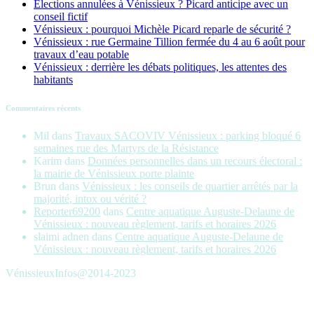
Élections annulées à Vénissieux ? Picard anticipe avec un
conseil fictif
Vénissieux : pourquoi Michèle Picard reparle de sécurité ?
Vénissieux : rue Germaine Tillion fermée du 4 au 6 août pour
travaux d’eau potable
Vénissieux : derrière les débats politiques, les attentes des
habitants
Commentaires récents
Mil
dans
Travaux SACOVIV Vénissieux : parking bloqué 6
semaines rue des Martyrs de la Résistance
Karim
dans
Données personnelles dans un recours électoral :
la mairie de Vénissieux porte plainte
Brun
dans
Vénissieux : les conseils de quartier arrêtés par la
majorité, intox ou vérité ?
Reporter69200
dans
Centre aquatique Auguste-Delaune de
Vénissieux : nouveau règlement, tarifs et horaires 2026
slaimi adnen
dans
Centre aquatique Auguste-Delaune de
Vénissieux : nouveau règlement, tarifs et horaires 2026
VénissieuxInfos@2014-2023