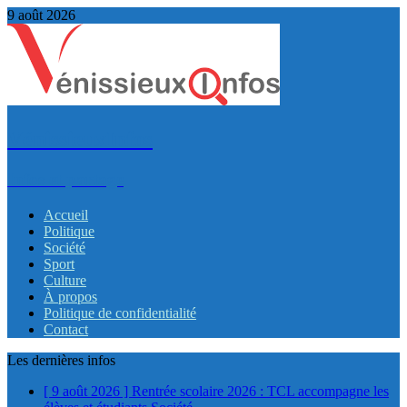
9 août 2026
VénissieuxInfos
Infos et partage
Accueil
Politique
Société
Sport
Culture
À propos
Politique de confidentialité
Contact
Les dernières infos
[ 9 août 2026 ]
Rentrée scolaire 2026 : TCL accompagne les