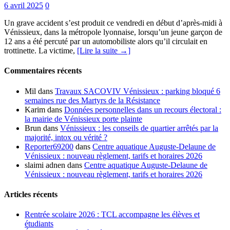
6 avril 2025
0
Un grave accident s’est produit ce vendredi en début d’après-midi à
Vénissieux, dans la métropole lyonnaise, lorsqu’un jeune garçon de
12 ans a été percuté par un automobiliste alors qu’il circulait en
trottinette. La victime,
[Lire la suite →]
Commentaires récents
Mil
dans
Travaux SACOVIV Vénissieux : parking bloqué 6
semaines rue des Martyrs de la Résistance
Karim
dans
Données personnelles dans un recours électoral :
la mairie de Vénissieux porte plainte
Brun
dans
Vénissieux : les conseils de quartier arrêtés par la
majorité, intox ou vérité ?
Reporter69200
dans
Centre aquatique Auguste-Delaune de
Vénissieux : nouveau règlement, tarifs et horaires 2026
slaimi adnen
dans
Centre aquatique Auguste-Delaune de
Vénissieux : nouveau règlement, tarifs et horaires 2026
Articles récents
Rentrée scolaire 2026 : TCL accompagne les élèves et
étudiants