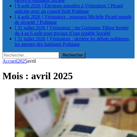
élèves et étudiants
Société
[ 9 août 2026 ]
Élections annulées à Vénissieux ? Picard
anticipe avec un conseil fictif
Politique
[ 4 août 2026 ]
Vénissieux : pourquoi Michèle Picard reparle
de sécurité ?
Politique
[ 31 juillet 2026 ]
Vénissieux : rue Germaine Tillion fermée
du 4 au 6 août pour travaux d’eau potable
Société
[ 31 juillet 2026 ]
Vénissieux : derrière les débats politiques,
les attentes des habitants
Politique
Rechercher :
Accueil
2025
avril
Mois :
avril 2025