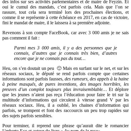
des infos sur ses activités parlementaires et de maire de Feyzin. Et
oui le cumul des mandats, c’est parfois cela. Mais que l’on se
rassure, tout cela sera terminé lors des prochaines élections, et
comme il se représente à cette échéance en 2017, en cas de victoire,
fini le mandat de maire, il le laissera à sa première adjointe.
Revenons à son compte FaceBook, car avec 3 000 amis je ne sais
pas comment il fait :
Parmi mes 3 000 amis, il y a des personnes que je
connais, d’autres que je connais très bien, d’autres
encore que je ne connais pas du tout…
Heu, on s’en doutait un peu 🙂 Mais en surfant sur le net, et sur les
réseaux sociaux, le député se rend parfois compte que certaines
informations sont parfois fausses,
des rumeurs, des appels à la haine
à peine masqués, de pures inventions, des images horribles, les
preuves d’un complot toujours plus invraisemblable…
Et déplore
que les jeunes n’aient pas reçu l’éducation pour faire le tri sur la
multitude d’informations qui circulent à vitesse grand V par les
réseaux sociaux. Heu, il a oublié, les chaines d’information qui
parfois, se trompent et font des raccourcis un peu trop rapides sur
des sujets parfois sensibles.
Pour terminer, il reprend une phrase qu’aurait dite le romancier
Umberto Eco et auteur du livre «
Au nom de la rose
«