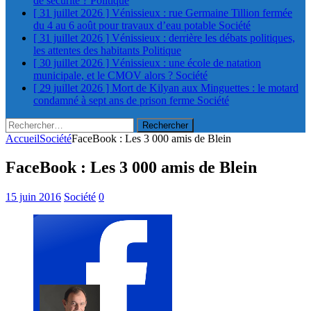
de sécurité ?
Politique
[ 31 juillet 2026 ]
Vénissieux : rue Germaine Tillion fermée
du 4 au 6 août pour travaux d’eau potable
Société
[ 31 juillet 2026 ]
Vénissieux : derrière les débats politiques,
les attentes des habitants
Politique
[ 30 juillet 2026 ]
Vénissieux : une école de natation
municipale, et le CMOV alors ?
Société
[ 29 juillet 2026 ]
Mort de Kilyan aux Minguettes : le motard
condamné à sept ans de prison ferme
Société
Rechercher :
Accueil
Société
FaceBook : Les 3 000 amis de Blein
FaceBook : Les 3 000 amis de Blein
15 juin 2016
Société
0