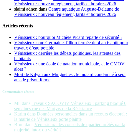
Vénissieux : nouveau règlement, tarifs et horaires 2026
slaimi adnen
dans
Centre aquatique Auguste-Delaune de
Vénissieux : nouveau règlement, tarifs et horaires 2026
Articles récents
Vénissieux : pourquoi Michèle Picard reparle de sécurité ?
Vénissieux : rue Germaine Tillion fermée du 4 au 6 août pour
travaux d’eau potable
Vénissieux : derrière les débats politiques, les attentes des
habitants
Vénissieux : une école de natation municipale, et le CMOV
alors ?
Mort de Kilyan aux Minguettes : le motard condamné à sept
ans de prison ferme
Commentaires récents
Mil
dans
Travaux SACOVIV Vénissieux : parking bloqué 6
semaines rue des Martyrs de la Résistance
Karim
dans
Données personnelles dans un recours électoral :
la mairie de Vénissieux porte plainte
Brun
dans
Vénissieux : les conseils de quartier arrêtés par la
majorité, intox ou vérité ?