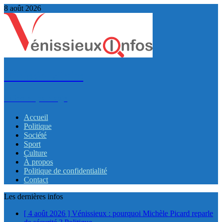
8 août 2026
VénissieuxInfos
Infos et partage
Accueil
Politique
Société
Sport
Culture
À propos
Politique de confidentialité
Contact
Les dernières infos
[ 4 août 2026 ]
Vénissieux : pourquoi Michèle Picard reparle