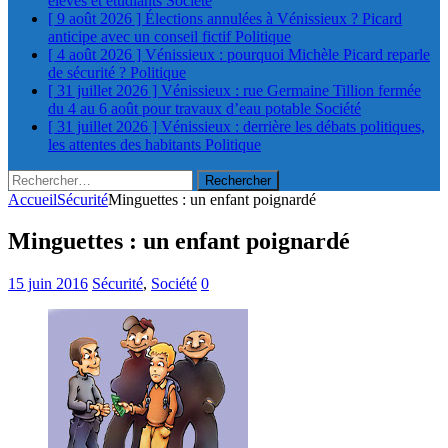
élèves et étudiants
Société
[ 9 août 2026 ]
Élections annulées à Vénissieux ? Picard
anticipe avec un conseil fictif
Politique
[ 4 août 2026 ]
Vénissieux : pourquoi Michèle Picard reparle
de sécurité ?
Politique
[ 31 juillet 2026 ]
Vénissieux : rue Germaine Tillion fermée
du 4 au 6 août pour travaux d’eau potable
Société
[ 31 juillet 2026 ]
Vénissieux : derrière les débats politiques,
les attentes des habitants
Politique
Rechercher :
Accueil
Sécurité
Minguettes : un enfant poignardé
Minguettes : un enfant poignardé
15 juin 2016
Sécurité
,
Société
0