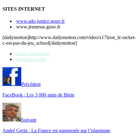
SITES INTERNET
www.ado.justice.gouv.fr
www.jeunesse.gouv.fr
[dailymotion]http://www.dailymotion.com/video/x17lzon_le-racket-
c-est-pas-du-jeu_school[/dailymotion]
racket minguettes
venissieuxinfos
Précédent
FaceBook : Les 3 000 amis de Blein
Suivant
André Gerin : La France est gangrenée par l’islamisme