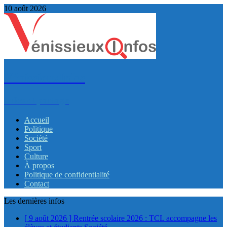
10 août 2026
VénissieuxInfos
Infos et partage
Accueil
Politique
Société
Sport
Culture
À propos
Politique de confidentialité
Contact
Les dernières infos
[ 9 août 2026 ]
Rentrée scolaire 2026 : TCL accompagne les