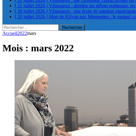
[ 31 juillet 2026 ]
Vénissieux : rue Germaine Tillion fermée du 
[ 31 juillet 2026 ]
Vénissieux : derrière les débats politiques, le
[ 30 juillet 2026 ]
Vénissieux : une école de natation municipa
[ 29 juillet 2026 ]
Mort de Kilyan aux Minguettes : le motard c
Rechercher :
Accueil
2022
mars
Mois :
mars 2022