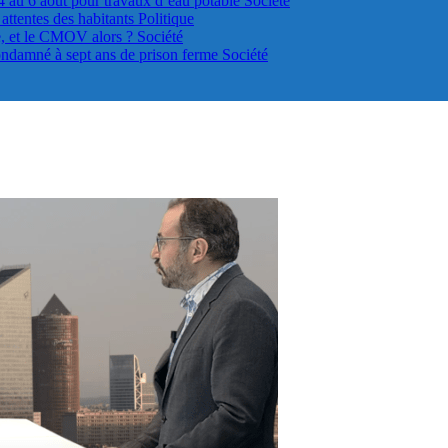
4 au 6 août pour travaux d’eau potable
Société
s attentes des habitants
Politique
le, et le CMOV alors ?
Société
ondamné à sept ans de prison ferme
Société