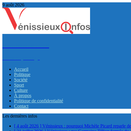
9 août 2026
VénissieuxInfos
Infos et partage
Accueil
Politique
Société
Sport
Culture
À propos
Politique de confidentialité
Contact
Les dernières infos
[ 4 août 2026 ]
Vénissieux : pourquoi Michèle Picard reparle de