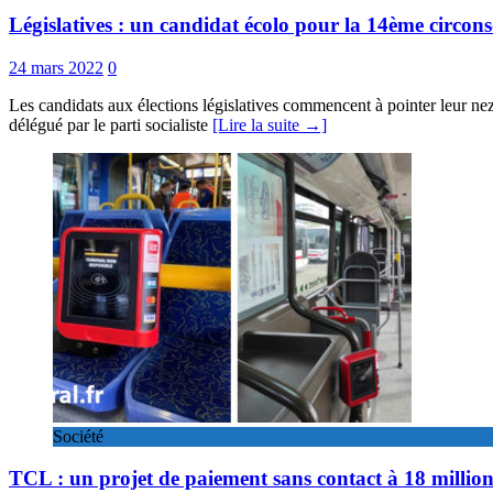
Législatives : un candidat écolo pour la 14ème circons
24 mars 2022
0
Les candidats aux élections législatives commencent à pointer leur n
délégué par le parti socialiste
[Lire la suite →]
Société
TCL : un projet de paiement sans contact à 18 million