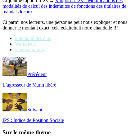
Ci-joint le rapport n°23 →
Rapport n° 23 – Modifications des
modalités de calcul des indemnités de fonctions des titulaires de
mandats locaux
Ci parmi nos lecteurs, une personne peut nous expliquer et nous
donner le montant exact, cela éclaircirait notre chandelle !!!
indemnité des élus
Venissieux
venissieuxinfos
Précédent
L’agresseur de Marin libéré
Suivant
IPS : Indice de Position Sociale
Sur le même thème