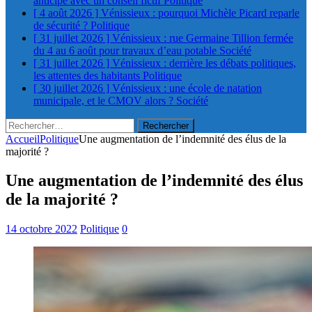
anticipe avec un conseil fictif
Politique
[ 4 août 2026 ]
Vénissieux : pourquoi Michèle Picard reparle
de sécurité ?
Politique
[ 31 juillet 2026 ]
Vénissieux : rue Germaine Tillion fermée
du 4 au 6 août pour travaux d’eau potable
Société
[ 31 juillet 2026 ]
Vénissieux : derrière les débats politiques,
les attentes des habitants
Politique
[ 30 juillet 2026 ]
Vénissieux : une école de natation
municipale, et le CMOV alors ?
Société
Rechercher :
Accueil
Politique
Une augmentation de l’indemnité des élus de la
majorité ?
Une augmentation de l’indemnité des élus
de la majorité ?
14 octobre 2022
Politique
0