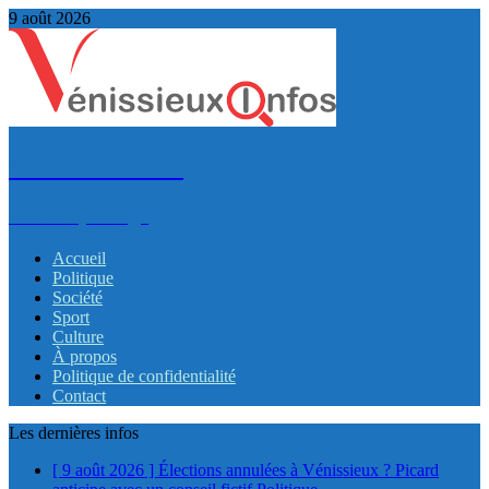
9 août 2026
VénissieuxInfos
Infos et partage
Accueil
Politique
Société
Sport
Culture
À propos
Politique de confidentialité
Contact
Les dernières infos
[ 9 août 2026 ]
Élections annulées à Vénissieux ? Picard