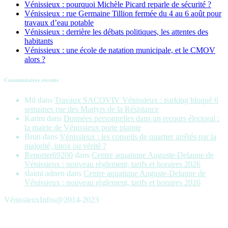
Vénissieux : pourquoi Michèle Picard reparle de sécurité ?
Vénissieux : rue Germaine Tillion fermée du 4 au 6 août pour
travaux d’eau potable
Vénissieux : derrière les débats politiques, les attentes des
habitants
Vénissieux : une école de natation municipale, et le CMOV
alors ?
Commentaires récents
Mil
dans
Travaux SACOVIV Vénissieux : parking bloqué 6
semaines rue des Martyrs de la Résistance
Karim
dans
Données personnelles dans un recours électoral :
la mairie de Vénissieux porte plainte
Brun
dans
Vénissieux : les conseils de quartier arrêtés par la
majorité, intox ou vérité ?
Reporter69200
dans
Centre aquatique Auguste-Delaune de
Vénissieux : nouveau règlement, tarifs et horaires 2026
slaimi adnen
dans
Centre aquatique Auguste-Delaune de
Vénissieux : nouveau règlement, tarifs et horaires 2026
VénissieuxInfos@2014-2023