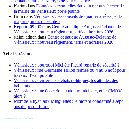
semaines rue des Martyrs de la Résistance
Karim
dans
Données personnelles dans un recours électoral :
la mairie de Vénissieux porte plainte
Brun
dans
Vénissieux : les conseils de quartier arrêtés par la
majorité, intox ou vérité ?
Reporter69200
dans
Centre aquatique Auguste-Delaune de
Vénissieux : nouveau règlement, tarifs et horaires 2026
slaimi adnen
dans
Centre aquatique Auguste-Delaune de
Vénissieux : nouveau règlement, tarifs et horaires 2026
Articles récents
Vénissieux : pourquoi Michèle Picard reparle de sécurité ?
Vénissieux : rue Germaine Tillion fermée du 4 au 6 août pour
travaux d’eau potable
Vénissieux : derrière les débats politiques, les attentes des
habitants
Vénissieux : une école de natation municipale, et le CMOV
alors ?
Mort de Kilyan aux Minguettes : le motard condamné à sept
ans de prison ferme
Commentaires récents