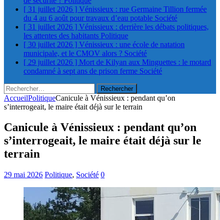
de sécurité ?
Politique
[ 31 juillet 2026 ]
Vénissieux : rue Germaine Tillion fermée
du 4 au 6 août pour travaux d’eau potable
Société
[ 31 juillet 2026 ]
Vénissieux : derrière les débats politiques,
les attentes des habitants
Politique
[ 30 juillet 2026 ]
Vénissieux : une école de natation
municipale, et le CMOV alors ?
Société
[ 29 juillet 2026 ]
Mort de Kilyan aux Minguettes : le motard
condamné à sept ans de prison ferme
Société
Rechercher :
Accueil
Politique
Canicule à Vénissieux : pendant qu’on
s’interrogeait, le maire était déjà sur le terrain
Canicule à Vénissieux : pendant qu’on
s’interrogeait, le maire était déjà sur le
terrain
29 mai 2026
Politique
,
Société
0