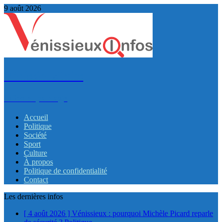
9 août 2026
VénissieuxInfos
Infos et partage
Accueil
Politique
Société
Sport
Culture
À propos
Politique de confidentialité
Contact
Les dernières infos
[ 4 août 2026 ]
Vénissieux : pourquoi Michèle Picard reparle